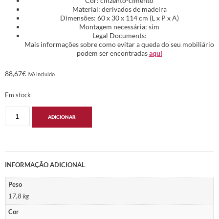
Cor: cinzento-cimento
Material: derivados de madeira
Dimensões: 60 x 30 x 114 cm (L x P x A)
Montagem necessária: sim
Legal Documents:
Mais informações sobre como evitar a queda do seu mobiliário
podem ser encontradas
aqui
88,67
€
IVA incluido
Em stock
ADICIONAR
INFORMAÇÃO ADICIONAL
Peso
17,8 kg
Cor