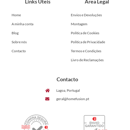
Links Úteis
Área Legal
Home
Envios e Devoluções
A minha conta
Montagem
Blog
Politica de Cookies
Sobre nós
Politica de Privacidade
Contacto
Termos e Condições
Livro de Reclamações
Contacto
Lagoa, Portugal
geral@homefusion.pt