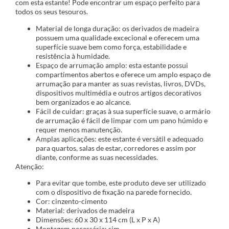
com esta estante! Pode encontrar um espaço perfeito para
todos os seus tesouros.
Material de longa duração: os derivados de madeira
possuem uma qualidade excecional e oferecem uma
superfície suave bem como força, estabilidade e
resistência à humidade.
Espaço de arrumação amplo: esta estante possui
compartimentos abertos e oferece um amplo espaço de
arrumação para manter as suas revistas, livros, DVDs,
dispositivos multimédia e outros artigos decorativos
bem organizados e ao alcance.
Fácil de cuidar: graças à sua superfície suave, o armário
de arrumação é fácil de limpar com um pano húmido e
requer menos manutenção.
Amplas aplicações: este estante é versátil e adequado
para quartos, salas de estar, corredores e assim por
diante, conforme as suas necessidades.
Atenção:
Para evitar que tombe, este produto deve ser utilizado
com o dispositivo de fixação na parede fornecido.
Cor: cinzento-cimento
Material: derivados de madeira
Dimensões: 60 x 30 x 114 cm (L x P x A)
Montagem necessária: sim