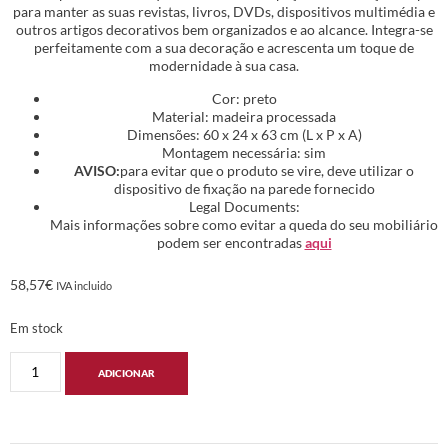
para manter as suas revistas, livros, DVDs, dispositivos multimédia e
outros artigos decorativos bem organizados e ao alcance. Integra-se
perfeitamente com a sua decoração e acrescenta um toque de
modernidade à sua casa.
Cor: preto
Material: madeira processada
Dimensões: 60 x 24 x 63 cm (L x P x A)
Montagem necessária: sim
AVISO:
para evitar que o produto se vire, deve utilizar o
dispositivo de fixação na parede fornecido
Legal Documents:
Mais informações sobre como evitar a queda do seu mobiliário
podem ser encontradas
aqui
58,57
€
IVA incluido
Em stock
ADICIONAR