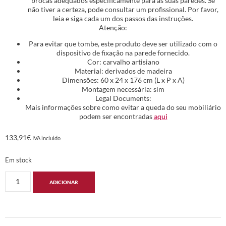
brocas adequados especificamente para as suas paredes. Se
não tiver a certeza, pode consultar um profissional. Por favor,
leia e siga cada um dos passos das instruções.
Atenção:
Para evitar que tombe, este produto deve ser utilizado com o
dispositivo de fixação na parede fornecido.
Cor: carvalho artisiano
Material: derivados de madeira
Dimensões: 60 x 24 x 176 cm (L x P x A)
Montagem necessária: sim
Legal Documents:
Mais informações sobre como evitar a queda do seu mobiliário
podem ser encontradas
aqui
133,91
€
IVA incluido
Em stock
ADICIONAR