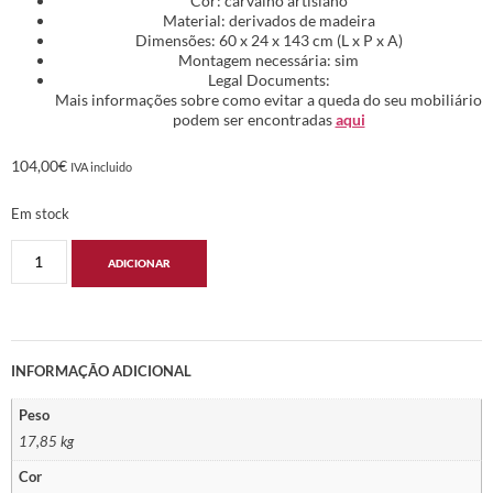
Cor: carvalho artisiano
Material: derivados de madeira
Dimensões: 60 x 24 x 143 cm (L x P x A)
Montagem necessária: sim
Legal Documents:
Mais informações sobre como evitar a queda do seu mobiliário
podem ser encontradas
aqui
104,00
€
IVA incluido
Em stock
ADICIONAR
INFORMAÇÃO ADICIONAL
Peso
17,85 kg
Cor