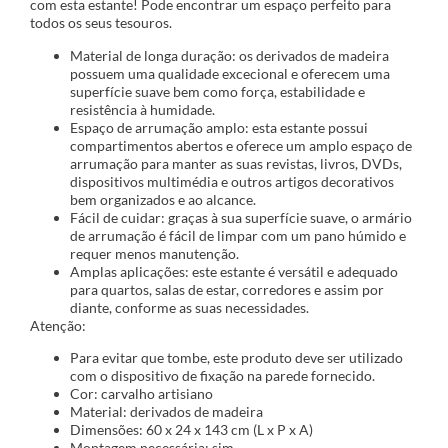
com esta estante! Pode encontrar um espaço perfeito para
todos os seus tesouros.
Material de longa duração: os derivados de madeira
possuem uma qualidade excecional e oferecem uma
superfície suave bem como força, estabilidade e
resistência à humidade.
Espaço de arrumação amplo: esta estante possui
compartimentos abertos e oferece um amplo espaço de
arrumação para manter as suas revistas, livros, DVDs,
dispositivos multimédia e outros artigos decorativos
bem organizados e ao alcance.
Fácil de cuidar: graças à sua superfície suave, o armário
de arrumação é fácil de limpar com um pano húmido e
requer menos manutenção.
Amplas aplicações: este estante é versátil e adequado
para quartos, salas de estar, corredores e assim por
diante, conforme as suas necessidades.
Atenção:
Para evitar que tombe, este produto deve ser utilizado
com o dispositivo de fixação na parede fornecido.
Cor: carvalho artisiano
Material: derivados de madeira
Dimensões: 60 x 24 x 143 cm (L x P x A)
Montagem necessária: sim