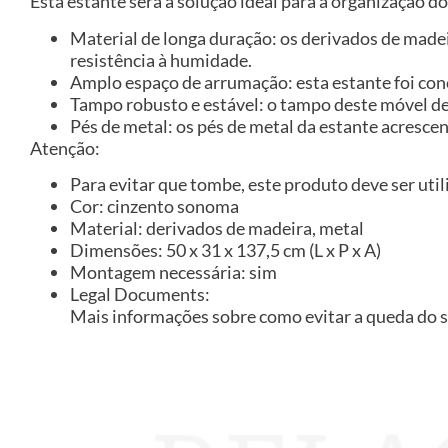
Esta estante será a solução ideal para a organização d
Material de longa duração: os derivados de made
resistência à humidade.
Amplo espaço de arrumação: esta estante foi con
Tampo robusto e estável: o tampo deste móvel de 
Pés de metal: os pés de metal da estante acresce
Atenção:
Para evitar que tombe, este produto deve ser util
Cor: cinzento sonoma
Material: derivados de madeira, metal
Dimensões: 50 x 31 x 137,5 cm (L x P x A)
Montagem necessária: sim
Legal Documents:
Mais informações sobre como evitar a queda do 