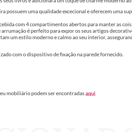
os seus livros e adicionará um toque de charme moderno ao 
ira possuem uma qualidade excecional e oferecem uma supe
cebida com 4 compartimentos abertos para manter as coisa
arrumação é perfeito para expor os seus artigos decorativ
ntam um estilo moderno e calmo ao seu interior, asseguran
izado com o dispositivo de fixação na parede fornecido.
seu mobiliário podem ser encontradas
aqui