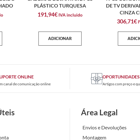
NHADO
PLÁSTICO TURQUESA
DE TV DERIV
CINZA 
191,94
€
do
IVA incluido
306,71
€
I
ADICIONAR
ADIC
UPORTE ONLINE
OPORTUNIDADES
m canal de comunicação online
Artigos com preço e qu
Úteis
Área Legal
Envios e Devoluções
onta
Montagem