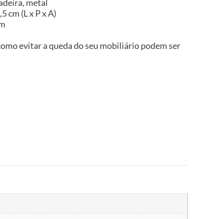
adeira, metal
5 cm (L x P x A)
im
omo evitar a queda do seu mobiliário podem ser