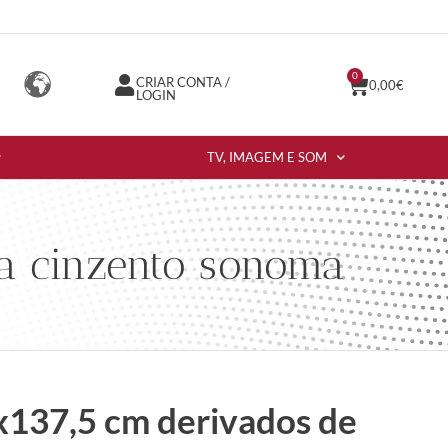
0
CRIAR CONTA /
0,00
€
LOGIN
TV, IMAGEM E SOM
ra cinzento sonoma
x137,5 cm derivados de