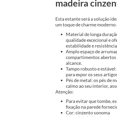
madeira cinze
Esta estante será a solução ide
um toque de charme moderno ao
Material de longa duraç
qualidade excecional e o
estabilidade e resistênci
Amplo espaço de arrumaçã
compartimentos abertos p
alcance.
Tampo robusto e estável:
para expor os seus artigo
Pés de metal: os pés de 
calmo ao seu interior, as
Atenção:
Para evitar que tombe, es
fixação na parede forneci
Cor: cinzento sonoma