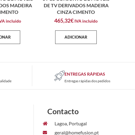
ADOS MADEIRA
DE TV DERIVADOS MADEIRA
CIMENTO
CINZA CIMENTO
465,32
€
VA incluido
IVA incluido
IONAR
ADICIONAR
ENTREGAS RÁPIDAS
alidade
Entregas rápidas dos pedidos
Contacto
Lagoa, Portugal
geral@homefusion.pt