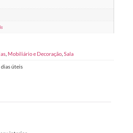
is
ias
,
Mobiliário e Decoração
,
Sala
 dias úteis