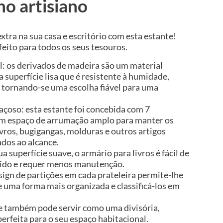
ho artisiano
tra na sua casa e escritório com esta estante!
eito para todos os seus tesouros.
l: os derivados de madeira são um material
 superfície lisa que é resistente à humidade,
 tornando-se uma escolha fiável para uma
çoso: esta estante foi concebida com 7
um espaço de arrumação amplo para manter os
livros, bugigangas, molduras e outros artigos
dos ao alcance.
ua superfície suave, o armário para livros é fácil de
ido e requer menos manutenção.
sign de partições em cada prateleira permite-lhe
e uma forma mais organizada e classificá-los em
te também pode servir como uma divisória,
erfeita para o seu espaço habitacional.