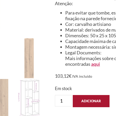
Atenção:
Para evitar que tombe, es
fixação na parede forneci
Cor: carvalho artisiano
Material: derivados de m
Dimensões: 50 x 25 x 105 
Capacidade máxima de car
Montagem necessária: s
Legal Documents:
Mais informações sobre c
encontradas
aqui
103,12
€
IVA incluido
Em stock
ADICIONAR