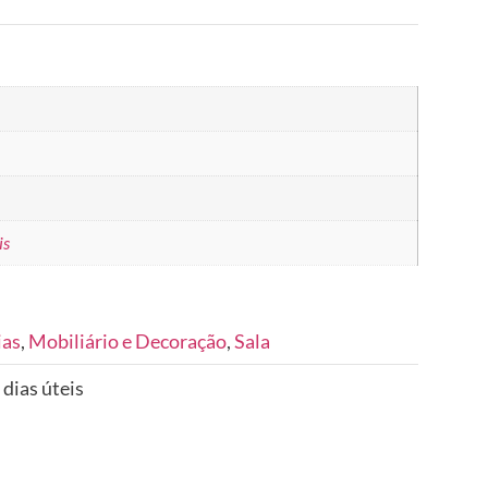
is
ias
,
Mobiliário e Decoração
,
Sala
 dias úteis