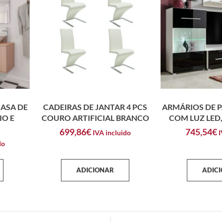
CASA DE
CADEIRAS DE JANTAR 4 PCS
ARMÁRIOS DE P
IO E
COURO ARTIFICIAL BRANCO
COM LUZ LED,
699,86
€
745,54
€
IVA incluido
I
do
ADICIONAR
ADIC