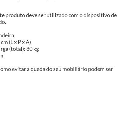
te produto deve ser utilizado com o dispositivo de
do.
adeira
cm (L x P x A)
ga (total): 80 kg
im
omo evitar a queda do seu mobiliário podem ser