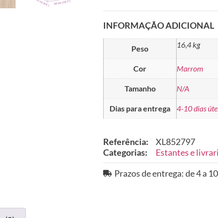
INFORMAÇÃO ADICIONAL
16,4 kg
Peso
Cor
Marrom
Tamanho
N/A
Dias para entrega
4-10 dias úte
Referência:
XL852797
Categorias:
Estantes e livrar
Prazos de entrega: de 4 a 10