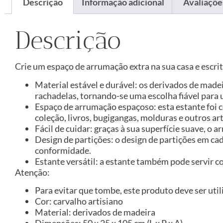
Descrição
Informação adicional
Avaliações
Descrição
Crie um espaço de arrumação extra na sua casa e escri
Material estável e durável: os derivados de made
rachadelas, tornando-se uma escolha fiável para 
Espaço de arrumação espaçoso: esta estante foi 
coleção, livros, bugigangas, molduras e outros a
Fácil de cuidar: graças à sua superfície suave, o
Design de partições: o design de partições em cad
conformidade.
Estante versátil: a estante também pode servir c
Atenção:
Para evitar que tombe, este produto deve ser util
Cor: carvalho artisiano
Material: derivados de madeira
Dimensões: 50 x 25 x 105 cm (L x P x A)