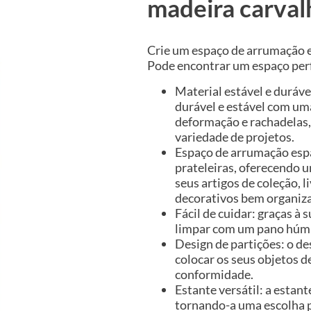
madeira carval
Crie um espaço de arrumação ex
Pode encontrar um espaço perf
Material estável e duráve
durável e estável com uma
deformação e rachadelas,
variedade de projetos.
Espaço de arrumação espa
prateleiras, oferecendo 
seus artigos de coleção, 
decorativos bem organiza
Fácil de cuidar: graças à s
limpar com um pano húm
Design de partições: o de
colocar os seus objetos d
conformidade.
Estante versátil: a estan
tornando-a uma escolha p