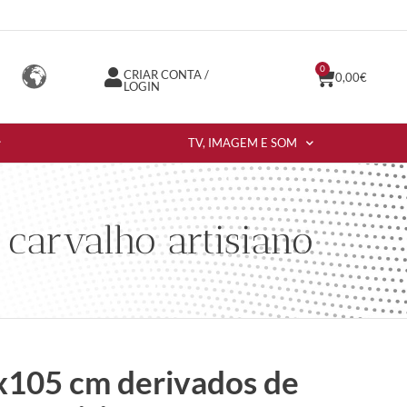
0
CRIAR CONTA /
0,00
€
LOGIN
TV, IMAGEM E SOM
carvalho artisiano
x105 cm derivados de