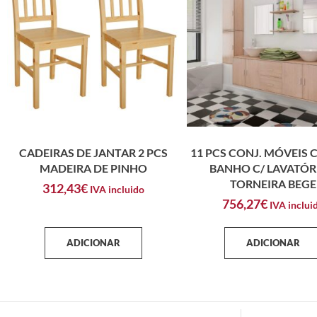
CADEIRAS DE JANTAR 2 PCS
11 PCS CONJ. MÓVEIS 
MADEIRA DE PINHO
BANHO C/ LAVATÓR
TORNEIRA BEGE
312,43
€
IVA incluido
756,27
€
IVA inclui
ADICIONAR
ADICIONAR