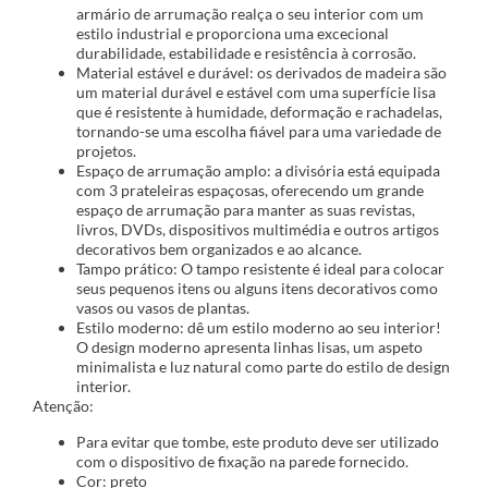
armário de arrumação realça o seu interior com um
estilo industrial e proporciona uma excecional
durabilidade, estabilidade e resistência à corrosão.
Material estável e durável: os derivados de madeira são
um material durável e estável com uma superfície lisa
que é resistente à humidade, deformação e rachadelas,
tornando-se uma escolha fiável para uma variedade de
projetos.
Espaço de arrumação amplo: a divisória está equipada
com 3 prateleiras espaçosas, oferecendo um grande
espaço de arrumação para manter as suas revistas,
livros, DVDs, dispositivos multimédia e outros artigos
decorativos bem organizados e ao alcance.
Tampo prático: O tampo resistente é ideal para colocar
seus pequenos itens ou alguns itens decorativos como
vasos ou vasos de plantas.
Estilo moderno: dê um estilo moderno ao seu interior!
O design moderno apresenta linhas lisas, um aspeto
minimalista e luz natural como parte do estilo de design
interior.
Atenção:
Para evitar que tombe, este produto deve ser utilizado
com o dispositivo de fixação na parede fornecido.
Cor: preto