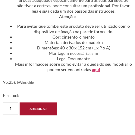
brocas adequados especificamente para as suas paredes. Se
não tiver a certeza, pode consultar um profissional. Por favor,
leia e siga cada um dos passos das instruções.
Atenção:
Para evitar que tombe, este produto deve ser utilizado com o
dispositivo de fixação na parede fornecido.
Cor: cinzento-cimento
Material: derivados de madeira
Dimensões: 40 x 30 x 152 cm (L x P x A)
Montagem necessária: sim
Legal Documents:
Mais informações sobre como evitar a queda do seu mobiliário
podem ser encontradas
aqui
95,25
€
IVA incluido
Em stock
ADICIONAR