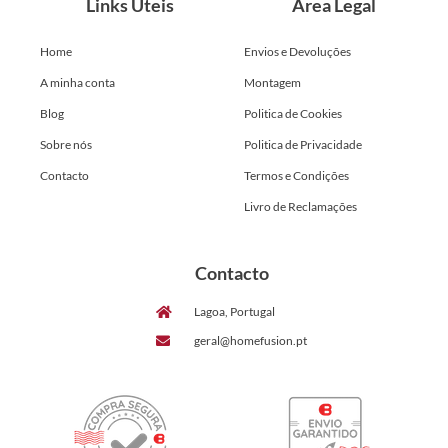
Links Úteis
Área Legal
Home
Envios e Devoluções
A minha conta
Montagem
Blog
Politica de Cookies
Sobre nós
Politica de Privacidade
Contacto
Termos e Condições
Livro de Reclamações
Contacto
Lagoa, Portugal
geral@homefusion.pt