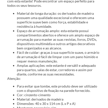
com esta estante! Pode encontrar um espaço perfeito para
todos os seus tesouros.
Material de longa duração: os derivados de madeira
possuem uma qualidade excecional e oferecem uma
superfície suave bem como força, estabilidade e
resistência à humidade.
Espaço de arrumação amplo: esta estante possui
compartimentos abertos e oferece um amplo espaço de
arrumação para manter as suas revistas, livros, DVDs,
dispositivos multimédia e outros artigos decorativos
bem organizados e ao alcance.
Fácil de cuidar: graças à sua superfície suave, o armário
de arrumação é fácil de limpar com um pano húmido e
requer menos manutenção.
Amplas aplicações: este estante é versátil e adequado
para quartos, salas de estar, corredores e assim por
diante, conforme as suas necessidades.
Atenção:
Para evitar que tombe, este produto deve ser utilizado
com o dispositivo de fixação na parede fornecido.
Cor: cinzento-cimento
Material: derivados de madeira
Dimensões: 40 x 30 x 114 cm (L x P x A)
Montagem necessária: sim