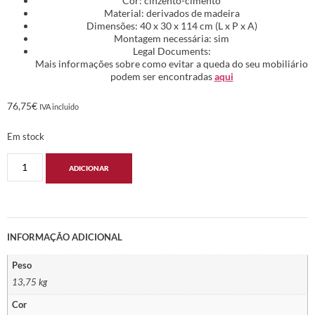
Cor: cinzento-cimento
Material: derivados de madeira
Dimensões: 40 x 30 x 114 cm (L x P x A)
Montagem necessária: sim
Legal Documents:
Mais informações sobre como evitar a queda do seu mobiliário
podem ser encontradas
aqui
76,75
€
IVA incluido
Em stock
ADICIONAR
INFORMAÇÃO ADICIONAL
Peso
13,75 kg
Cor