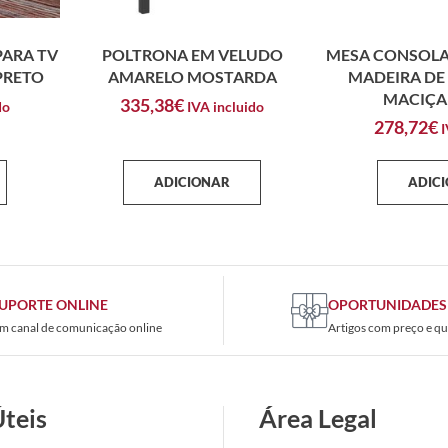
PARA TV
POLTRONA EM VELUDO
MESA CONSOLA
 PRETO
AMARELO MOSTARDA
MADEIRA DE
MACIÇA
335,38
€
do
IVA incluido
278,72
€
I
ADICIONAR
ADIC
UPORTE ONLINE
OPORTUNIDADES
m canal de comunicação online
Artigos com preço e qu
Úteis
Área Legal