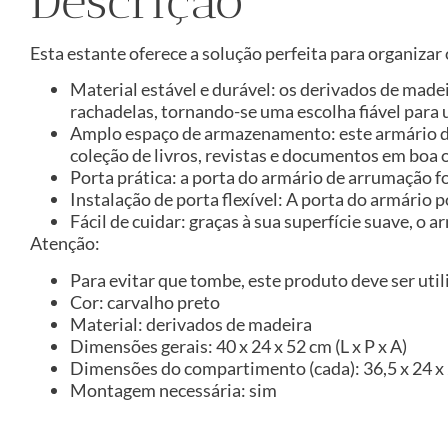
Descrição
Esta estante oferece a solução perfeita para organiza
Material estável e durável: os derivados de made
rachadelas, tornando-se uma escolha fiável para 
Amplo espaço de armazenamento: este armário d
coleção de livros, revistas e documentos em boa
Porta prática: a porta do armário de arrumação f
Instalação de porta flexível: A porta do armário 
Fácil de cuidar: graças à sua superfície suave, 
Atenção:
Para evitar que tombe, este produto deve ser util
Cor: carvalho preto
Material: derivados de madeira
Dimensões gerais: 40 x 24 x 52 cm (L x P x A)
Dimensões do compartimento (cada): 36,5 x 24 x 2
Montagem necessária: sim