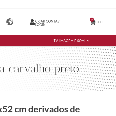
0
CRIAR CONTA /
0,00
€
LOGIN
TV, IMAGEM E SOM
a carvalho preto
x52 cm derivados de