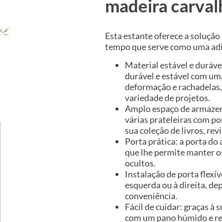
madeira carval
Esta estante oferece a solução
tempo que serve como uma adiç
Material estável e duráve
durável e estável com uma
deformação e rachadelas,
variedade de projetos.
Amplo espaço de armaze
várias prateleiras com p
sua coleção de livros, r
Porta prática: a porta d
que lhe permite manter o
ocultos.
Instalação de porta flexí
esquerda ou à direita, d
conveniência.
Fácil de cuidar: graças à 
com um pano húmido e r