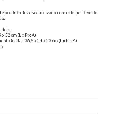
te produto deve ser utilizado com o dispositivo de
do.
adeira
x 52 cm (L x P x A)
o (cada): 36,5 x 24 x 23 cm (L x P x A)
im