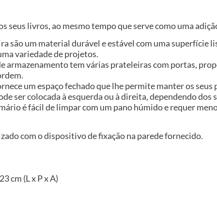
r os seus livros, ao mesmo tempo que serve como uma adição
ira são um material durável e estável com uma superfície l
uma variedade de projetos.
e armazenamento tem várias prateleiras com portas, pro
 ordem.
ornece um espaço fechado que lhe permite manter os seus p
pode ser colocada à esquerda ou à direita, dependendo dos 
o armário é fácil de limpar com um pano húmido e requer me
izado com o dispositivo de fixação na parede fornecido.
3 cm (L x P x A)