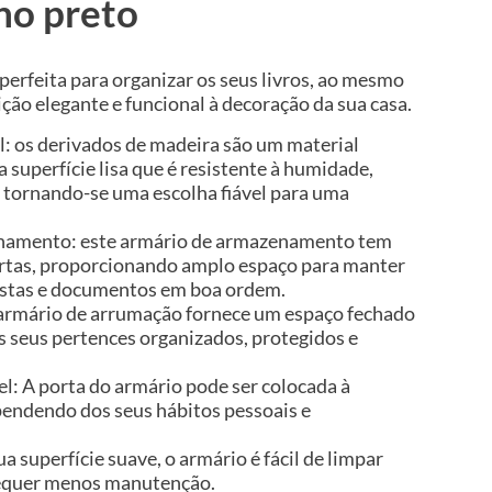
ho preto
 perfeita para organizar os seus livros, ao mesmo
ão elegante e funcional à decoração da sua casa.
l: os derivados de madeira são um material
 superfície lisa que é resistente à humidade,
 tornando-se uma escolha fiável para uma
namento: este armário de armazenamento tem
ortas, proporcionando amplo espaço para manter
evistas e documentos em boa ordem.
o armário de arrumação fornece um espaço fechado
s seus pertences organizados, protegidos e
vel: A porta do armário pode ser colocada à
ependendo dos seus hábitos pessoais e
sua superfície suave, o armário é fácil de limpar
equer menos manutenção.