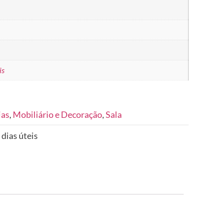
is
ias
,
Mobiliário e Decoração
,
Sala
 dias úteis