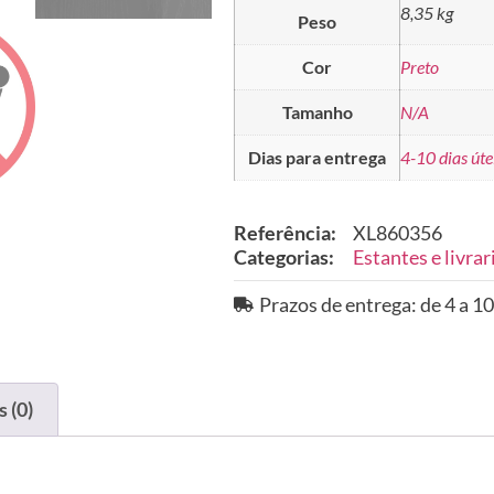
8,35 kg
Peso
Cor
Preto
Tamanho
N/A
Dias para entrega
4-10 dias úte
Referência:
XL860356
Categorias:
Estantes e livrar
Prazos de entrega: de 4 a 10
 (0)