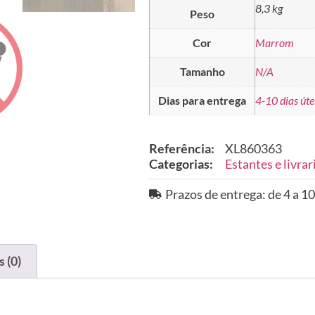
8,3 kg
Peso
Cor
Marrom
Tamanho
N/A
Dias para entrega
4-10 dias úte
Referência:
XL860363
Categorias:
Estantes e livrar
Prazos de entrega: de 4 a 10
 (0)