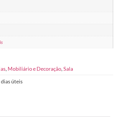
is
ias
,
Mobiliário e Decoração
,
Sala
 dias úteis