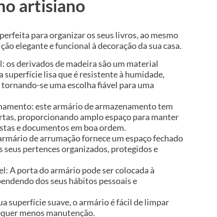
ho artisiano
 perfeita para organizar os seus livros, ao mesmo
ão elegante e funcional à decoração da sua casa.
l: os derivados de madeira são um material
 superfície lisa que é resistente à humidade,
 tornando-se uma escolha fiável para uma
namento: este armário de armazenamento tem
ortas, proporcionando amplo espaço para manter
evistas e documentos em boa ordem.
o armário de arrumação fornece um espaço fechado
s seus pertences organizados, protegidos e
vel: A porta do armário pode ser colocada à
ependendo dos seus hábitos pessoais e
sua superfície suave, o armário é fácil de limpar
equer menos manutenção.