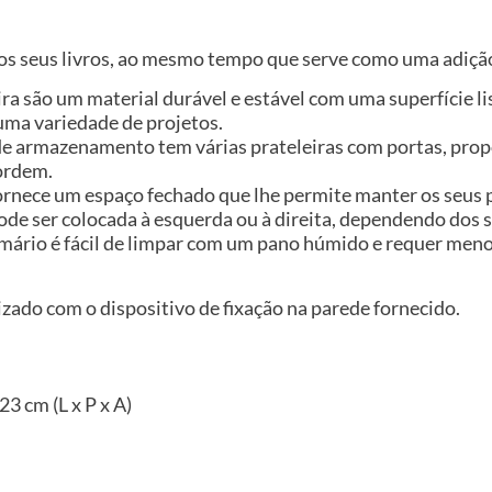
r os seus livros, ao mesmo tempo que serve como uma adição
ira são um material durável e estável com uma superfície l
uma variedade de projetos.
e armazenamento tem várias prateleiras com portas, pro
 ordem.
ornece um espaço fechado que lhe permite manter os seus p
pode ser colocada à esquerda ou à direita, dependendo dos 
o armário é fácil de limpar com um pano húmido e requer me
izado com o dispositivo de fixação na parede fornecido.
3 cm (L x P x A)