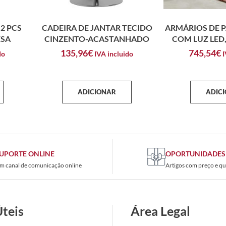
2 PCS
CADEIRA DE JANTAR TECIDO
ARMÁRIOS DE P
ESA
CINZENTO-ACASTANHADO
COM LUZ LED,
135,96
€
745,54
€
do
IVA incluido
I
ADICIONAR
ADIC
UPORTE ONLINE
OPORTUNIDADES
m canal de comunicação online
Artigos com preço e qu
Úteis
Área Legal