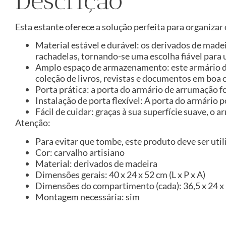
Descrição
Esta estante oferece a solução perfeita para organiza
Material estável e durável: os derivados de made
rachadelas, tornando-se uma escolha fiável para 
Amplo espaço de armazenamento: este armário d
coleção de livros, revistas e documentos em boa
Porta prática: a porta do armário de arrumação f
Instalação de porta flexível: A porta do armário 
Fácil de cuidar: graças à sua superfície suave, 
Atenção:
Para evitar que tombe, este produto deve ser util
Cor: carvalho artisiano
Material: derivados de madeira
Dimensões gerais: 40 x 24 x 52 cm (L x P x A)
Dimensões do compartimento (cada): 36,5 x 24 x 2
Montagem necessária: sim