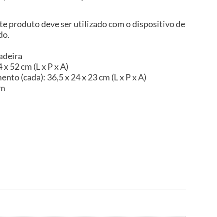
te produto deve ser utilizado com o dispositivo de
do.
adeira
x 52 cm (L x P x A)
o (cada): 36,5 x 24 x 23 cm (L x P x A)
im