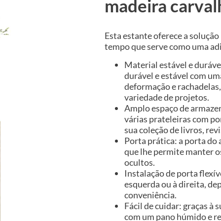
madeira carval
Esta estante oferece a solução
tempo que serve como uma adiç
Material estável e duráve
durável e estável com uma
deformação e rachadelas,
variedade de projetos.
Amplo espaço de armaze
várias prateleiras com p
sua coleção de livros, r
Porta prática: a porta d
que lhe permite manter o
ocultos.
Instalação de porta flexí
esquerda ou à direita, d
conveniência.
Fácil de cuidar: graças à 
com um pano húmido e r