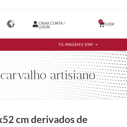
0
CRIAR CONTA /
0,00
€
LOGIN
TV, IMAGEM E SOM
carvalho artisiano
x52 cm derivados de