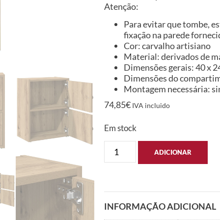
Atenção:
Para evitar que tombe, es
fixação na parede forneci
Cor: carvalho artisiano
Material: derivados de m
Dimensões gerais: 40 x 24 
Dimensões do compartiment
Montagem necessária: s
74,85
€
IVA incluido
Em stock
ADICIONAR
INFORMAÇÃO ADICIONAL