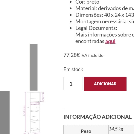
Cor: preto
Material: derivados de m
Dimensões: 40 x 24 x 143 
Montagem necessária: s
Legal Documents:
Mais informações sobre c
encontradas
aqui
77,28
€
IVA incluido
Em stock
ADICIONAR
INFORMAÇÃO ADICIONAL
14,5 kg
Peso