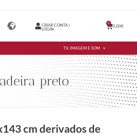
0
CRIAR CONTA /
0,00
€
LOGIN
TV, IMAGEM E SOM
adeira preto
x143 cm derivados de