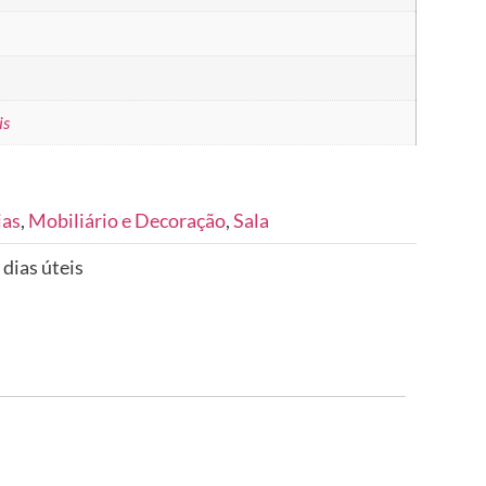
is
ias
,
Mobiliário e Decoração
,
Sala
 dias úteis