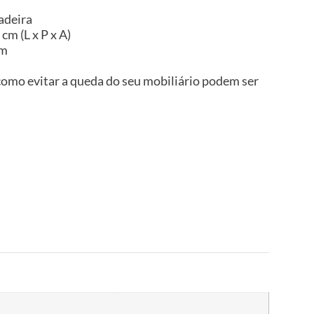
adeira
cm (L x P x A)
im
omo evitar a queda do seu mobiliário podem ser