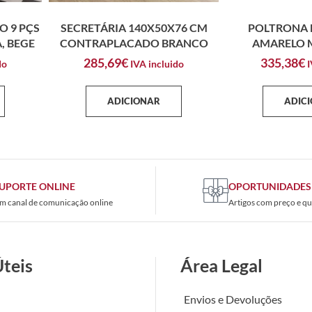
O 9 PÇS
SECRETÁRIA 140X50X76 CM
POLTRONA 
, BEGE
CONTRAPLACADO BRANCO
AMARELO 
285,69
€
335,38
€
do
IVA incluido
I
ADICIONAR
ADIC
UPORTE ONLINE
OPORTUNIDADES
m canal de comunicação online
Artigos com preço e qu
Úteis
Área Legal
Envios e Devoluções