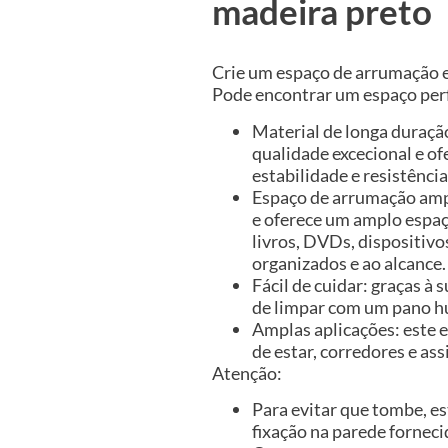
madeira preto
Crie um espaço de arrumação ex
Pode encontrar um espaço perf
Material de longa duraç
qualidade excecional e o
estabilidade e resistênci
Espaço de arrumação amp
e oferece um amplo espaç
livros, DVDs, dispositiv
organizados e ao alcance.
Fácil de cuidar: graças à 
de limpar com um pano h
Amplas aplicações: este e
de estar, corredores e as
Atenção:
Para evitar que tombe, es
fixação na parede forneci