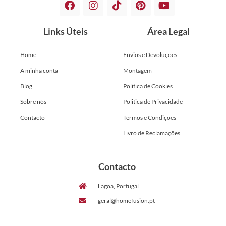
Links Úteis
Área Legal
Home
Envios e Devoluções
A minha conta
Montagem
Blog
Politica de Cookies
Sobre nós
Politica de Privacidade
Contacto
Termos e Condições
Livro de Reclamações
Contacto
Lagoa, Portugal
geral@homefusion.pt