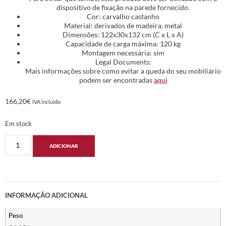
dispositivo de fixação na parede fornecido.
Cor: carvalho castanho
Material: derivados de madeira, metal
Dimensões: 122x30x132 cm (C x L x A)
Capacidade de carga máxima: 120 kg
Montagem necessária: sim
Legal Documents:
Mais informações sobre como evitar a queda do seu mobiliário
podem ser encontradas
aqui
166,20
€
IVA incluido
Em stock
ADICIONAR
INFORMAÇÃO ADICIONAL
Peso