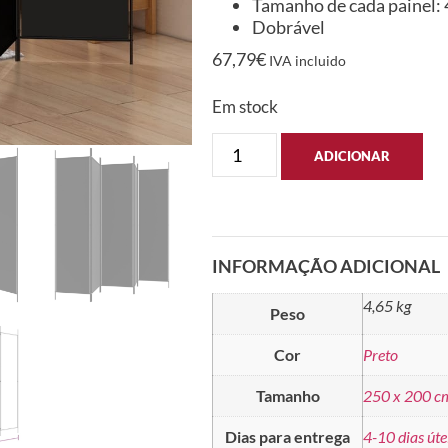
Tamanho de cada painel: 4
Dobrável
67,79
€
IVA incluido
Em stock
ADICIONAR
INFORMAÇÃO ADICIONAL
4,65 kg
Peso
Cor
Preto
Tamanho
250 x 200 c
Dias para entrega
4-10 dias úte