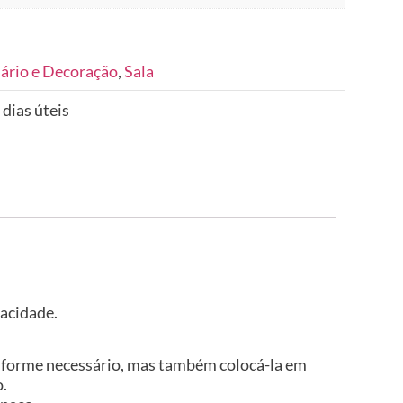
ário e Decoração
,
Sala
 dias úteis
vacidade.
 conforme necessário, mas também colocá-la em
o.