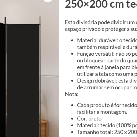
250×200 cm te
Esta divisória pode dividir um
espaço privado e proteger a su
Material durável: o tecid
também respirável e durá
Função versátil: não só po
ou bloquear parte do qua
em frente à janela para b
utilizar a tela como uma 
Design dobrável: esta divi
de arrumar sem ocupar m
Nota:
Cada produto é fornecid
facilitar a montagem.
Cor: preto
Material: tecido (100% pol
Tamanho total: 250 x 200 