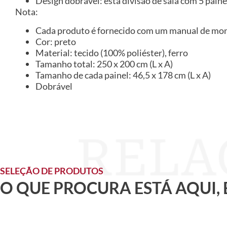
Design dobrável: esta divisão de sala com 5 painé
Nota:
Cada produto é fornecido com um manual de mont
Cor: preto
Material: tecido (100% poliéster), ferro
Tamanho total: 250 x 200 cm (L x A)
Tamanho de cada painel: 46,5 x 178 cm (L x A)
Dobrável
SELEÇÃO DE PRODUTOS
O QUE PROCURA ESTÁ AQUI,