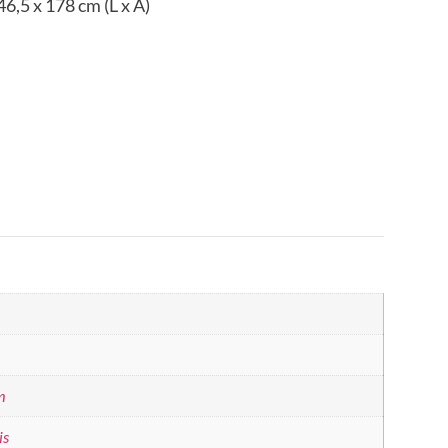
6,5 x 178 cm (L x A)
m
is