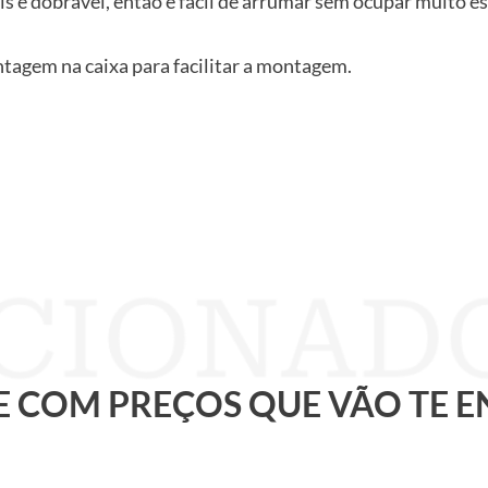
is é dobrável, então é fácil de arrumar sem ocupar muito e
agem na caixa para facilitar a montagem.
 E COM PREÇOS QUE VÃO TE 