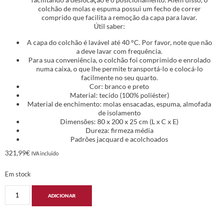
colchão de molas e espuma possui um fecho de correr
comprido que facilita a remoção da capa para lavar.
Útil saber:
A capa do colchão é lavável até 40 °C. Por favor, note que não
a deve lavar com frequência.
Para sua conveniência, o colchão foi comprimido e enrolado
numa caixa, o que lhe permite transportá-lo e colocá-lo
facilmente no seu quarto.
Cor: branco e preto
Material: tecido (100% poliéster)
Material de enchimento: molas ensacadas, espuma, almofada
de isolamento
Dimensões: 80 x 200 x 25 cm (L x C x E)
Dureza: firmeza média
Padrões jacquard e acolchoados
321,99
€
IVA incluido
Em stock
ADICIONAR