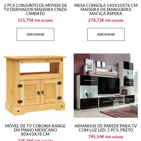
2 PCS CONJUNTO DE MÓVEIS DE
MESA CONSOLA 140X35X76 CM
TV DERIVADOS MADEIRA CINZA
MADEIRA DE MANGUEIRA
CIMENTO
MACIÇA ÁSPERA
155,75
€
278,72
€
IVA incluido
IVA incluido
ADICIONAR
ADICIONAR
MÓVEL DE TV CORONA RANGE
ARMÁRIOS DE PAREDE PARA TV
EM PINHO MEXICANO
COM LUZ LED, 5 PCS, PRETO
80X43X78 CM
745,54
€
IVA incluido
225,36
€
IVA incluido