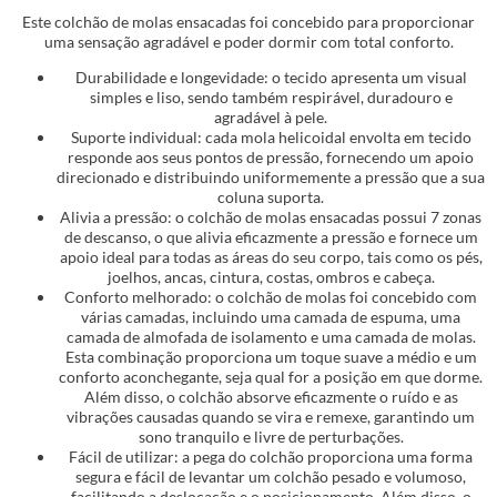
Este colchão de molas ensacadas foi concebido para proporcionar
uma sensação agradável e poder dormir com total conforto.
Durabilidade e longevidade: o tecido apresenta um visual
simples e liso, sendo também respirável, duradouro e
agradável à pele.
Suporte individual: cada mola helicoidal envolta em tecido
responde aos seus pontos de pressão, fornecendo um apoio
direcionado e distribuindo uniformemente a pressão que a sua
coluna suporta.
Alivia a pressão: o colchão de molas ensacadas possui 7 zonas
de descanso, o que alivia eficazmente a pressão e fornece um
apoio ideal para todas as áreas do seu corpo, tais como os pés,
joelhos, ancas, cintura, costas, ombros e cabeça.
Conforto melhorado: o colchão de molas foi concebido com
várias camadas, incluindo uma camada de espuma, uma
camada de almofada de isolamento e uma camada de molas.
Esta combinação proporciona um toque suave a médio e um
conforto aconchegante, seja qual for a posição em que dorme.
Além disso, o colchão absorve eficazmente o ruído e as
vibrações causadas quando se vira e remexe, garantindo um
sono tranquilo e livre de perturbações.
Fácil de utilizar: a pega do colchão proporciona uma forma
segura e fácil de levantar um colchão pesado e volumoso,
facilitando a deslocação e o posicionamento. Além disso, o