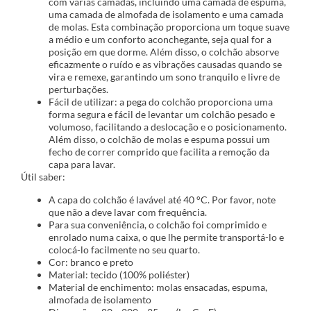
com várias camadas, incluindo uma camada de espuma,
uma camada de almofada de isolamento e uma camada
de molas. Esta combinação proporciona um toque suave
a médio e um conforto aconchegante, seja qual for a
posição em que dorme. Além disso, o colchão absorve
eficazmente o ruído e as vibrações causadas quando se
vira e remexe, garantindo um sono tranquilo e livre de
perturbações.
Fácil de utilizar: a pega do colchão proporciona uma
forma segura e fácil de levantar um colchão pesado e
volumoso, facilitando a deslocação e o posicionamento.
Além disso, o colchão de molas e espuma possui um
fecho de correr comprido que facilita a remoção da
capa para lavar.
Útil saber:
A capa do colchão é lavável até 40 °C. Por favor, note
que não a deve lavar com frequência.
Para sua conveniência, o colchão foi comprimido e
enrolado numa caixa, o que lhe permite transportá-lo e
colocá-lo facilmente no seu quarto.
Cor: branco e preto
Material: tecido (100% poliéster)
Material de enchimento: molas ensacadas, espuma,
almofada de isolamento