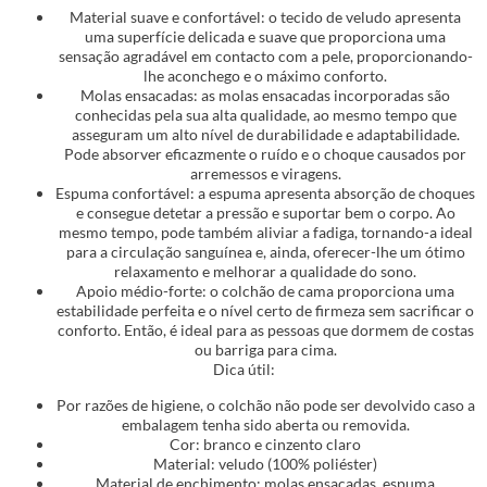
Material suave e confortável: o tecido de veludo apresenta
uma superfície delicada e suave que proporciona uma
sensação agradável em contacto com a pele, proporcionando-
lhe aconchego e o máximo conforto.
Molas ensacadas: as molas ensacadas incorporadas são
conhecidas pela sua alta qualidade, ao mesmo tempo que
asseguram um alto nível de durabilidade e adaptabilidade.
Pode absorver eficazmente o ruído e o choque causados por
arremessos e viragens.
Espuma confortável: a espuma apresenta absorção de choques
e consegue detetar a pressão e suportar bem o corpo. Ao
mesmo tempo, pode também aliviar a fadiga, tornando-a ideal
para a circulação sanguínea e, ainda, oferecer-lhe um ótimo
relaxamento e melhorar a qualidade do sono.
Apoio médio-forte: o colchão de cama proporciona uma
estabilidade perfeita e o nível certo de firmeza sem sacrificar o
conforto. Então, é ideal para as pessoas que dormem de costas
ou barriga para cima.
Dica útil:
Por razões de higiene, o colchão não pode ser devolvido caso a
embalagem tenha sido aberta ou removida.
Cor: branco e cinzento claro
Material: veludo (100% poliéster)
Material de enchimento: molas ensacadas, espuma