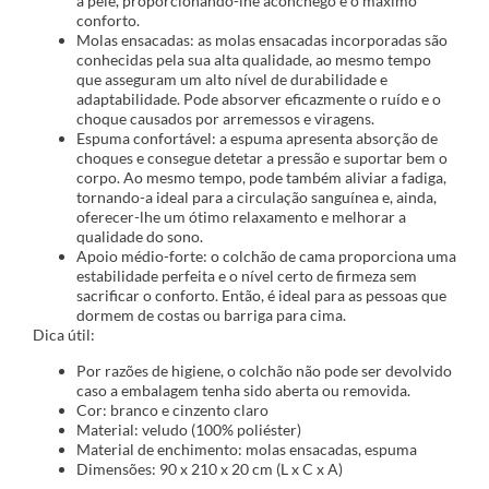
a pele, proporcionando-lhe aconchego e o máximo
conforto.
Molas ensacadas: as molas ensacadas incorporadas são
conhecidas pela sua alta qualidade, ao mesmo tempo
que asseguram um alto nível de durabilidade e
adaptabilidade. Pode absorver eficazmente o ruído e o
choque causados por arremessos e viragens.
Espuma confortável: a espuma apresenta absorção de
choques e consegue detetar a pressão e suportar bem o
corpo. Ao mesmo tempo, pode também aliviar a fadiga,
tornando-a ideal para a circulação sanguínea e, ainda,
oferecer-lhe um ótimo relaxamento e melhorar a
qualidade do sono.
Apoio médio-forte: o colchão de cama proporciona uma
estabilidade perfeita e o nível certo de firmeza sem
sacrificar o conforto. Então, é ideal para as pessoas que
dormem de costas ou barriga para cima.
Dica útil:
Por razões de higiene, o colchão não pode ser devolvido
caso a embalagem tenha sido aberta ou removida.
Cor: branco e cinzento claro
Material: veludo (100% poliéster)
Material de enchimento: molas ensacadas, espuma
Dimensões: 90 x 210 x 20 cm (L x C x A)