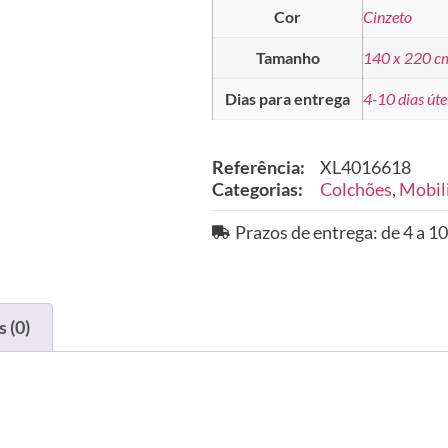
Cor
Cinzeto
Tamanho
140 x 220 c
Dias para entrega
4-10 dias úte
Referência:
XL4016618
Categorias:
Colchões
,
Mobil
Prazos de entrega: de 4 a 10
 (0)