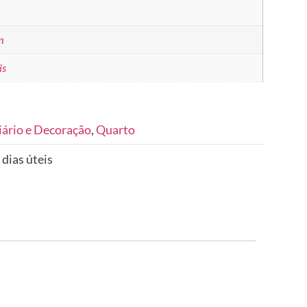
m
is
iário e Decoração
,
Quarto
 dias úteis