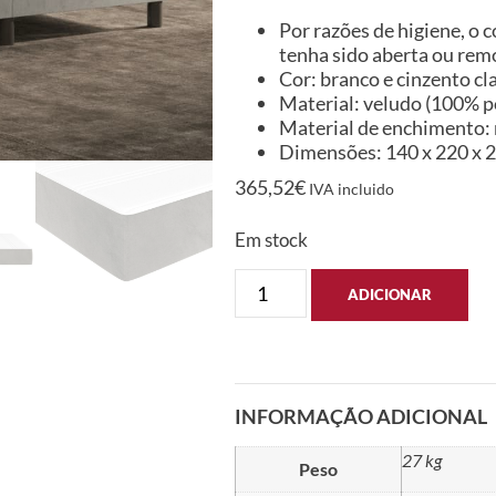
Por razões de higiene, o
tenha sido aberta ou rem
Cor: branco e cinzento cl
Material: veludo (100% p
Material de enchimento:
Dimensões: 140 x 220 x 20
365,52
€
IVA incluido
Em stock
ADICIONAR
INFORMAÇÃO ADICIONAL
27 kg
Peso