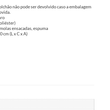
 colchão não pode ser devolvido caso a embalagem
ovida.
aro
oliéster)
 molas ensacadas, espuma
 cm (L x C x A)