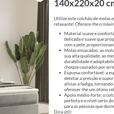
140x220x20 cm
Utilize este colchão de molas 
relaxante! Oferece-lhe o máxi
Material suave e confortá
delicada e suave que pro
com a pele, proporcionan
Molas ensacadas: as mola
sua alta qualidade, ao m
durabilidade e adaptabili
choque causados por arre
Espuma confortável: a e
detetar a pressão e sup
aliviar a fadiga, tornando
oferecer-lhe um ótimo re
Apoio médio-forte: o col
perfeita e o nível certo de
para as pessoas que dorm
Dica útil: