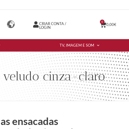
0
CRIAR CONTA /
0,00
€
LOGIN
TV, IMAGEM E SOM
veludo cinza-claro
as ensacadas