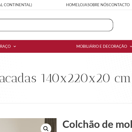
AL CONTINENTAL)
HOME
LOJA
SOBRE NÓS
CONTACTO
RRAÇO
MOBILIÁRIO E DECORAÇÃO
sacadas 140x220x20 cm 
Colchão de mol