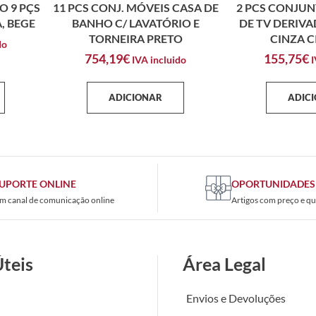
O 9 PÇS
11 PCS CONJ. MÓVEIS CASA DE
2 PCS CONJUN
, BEGE
BANHO C/ LAVATÓRIO E
DE TV DERIV
TORNEIRA PRETO
CINZA 
do
754,19
€
155,75
€
IVA incluido
I
ADICIONAR
ADIC
UPORTE ONLINE
OPORTUNIDADES
m canal de comunicação online
Artigos com preço e qu
Úteis
Área Legal
Envios e Devoluções