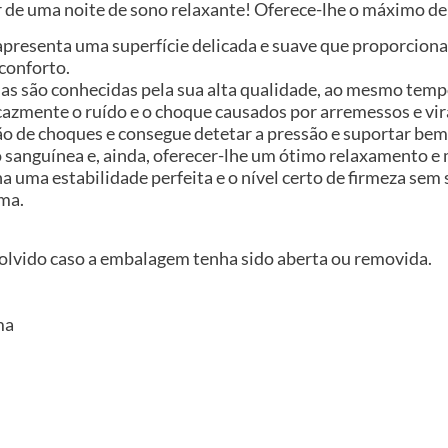
ar de uma noite de sono relaxante! Oferece-lhe o máximo d
o apresenta uma superfície delicada e suave que proporcio
conforto.
as são conhecidas pela sua alta qualidade, ao mesmo temp
cazmente o ruído e o choque causados por arremessos e vir
ão de choques e consegue detetar a pressão e suportar b
ção sanguínea e, ainda, oferecer-lhe um ótimo relaxamento e
uma estabilidade perfeita e o nível certo de firmeza sem sa
ma.
volvido caso a embalagem tenha sido aberta ou removida.
ma