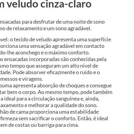
 veludo cinza-claro
ensacadas para desfrutar de uma noite de sono
mo de relaxamento e um sono agradável.
vel: o tecido de veludo apresenta uma superfície
porciona uma sensação agradável em contacto
do-lhe aconchego e o máximo conforto.
s ensacadas incorporadas são conhecidas pela
esmo tempo que asseguram um alto nível de
dade. Pode absorver eficazmente o ruído e o
messos e viragens.
spuma apresenta absorção de choques e consegue
ortar bem o corpo. Ao mesmo tempo, pode também
-a ideal para a circulação sanguínea e, ainda,
laxamento e melhorar a qualidade do sono.
chão de cama proporciona uma estabilidade
 firmeza sem sacrificar o conforto. Então, é ideal
em de costas ou barriga para cima.