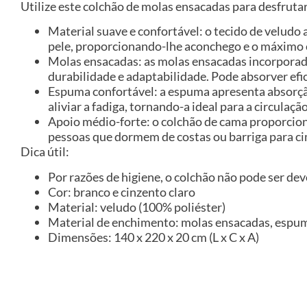
Utilize este colchão de molas ensacadas para desfrut
Material suave e confortável: o tecido de velud
pele, proporcionando-lhe aconchego e o máximo 
Molas ensacadas: as molas ensacadas incorporad
durabilidade e adaptabilidade. Pode absorver efi
Espuma confortável: a espuma apresenta absorç
aliviar a fadiga, tornando-a ideal para a circula
Apoio médio-forte: o colchão de cama proporciona 
pessoas que dormem de costas ou barriga para ci
Dica útil:
Por razões de higiene, o colchão não pode ser de
Cor: branco e cinzento claro
Material: veludo (100% poliéster)
Material de enchimento: molas ensacadas, espu
Dimensões: 140 x 220 x 20 cm (L x C x A)