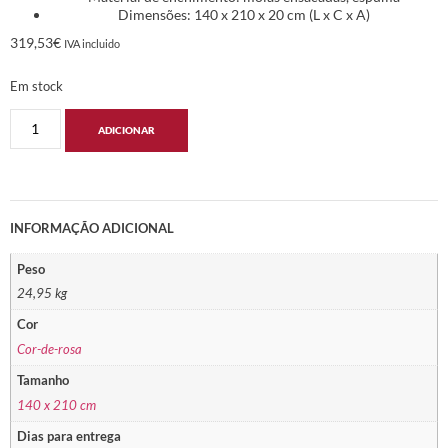
Dimensões: 140 x 210 x 20 cm (L x C x A)
319,53
€
IVA incluido
Em stock
ADICIONAR
INFORMAÇÃO ADICIONAL
Peso
24,95 kg
Cor
Cor-de-rosa
Tamanho
140 x 210 cm
Dias para entrega