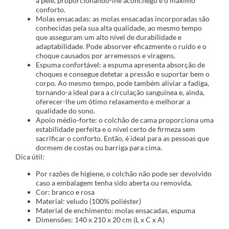
a pele, proporcionando-lhe aconchego e o máximo
conforto.
Molas ensacadas: as molas ensacadas incorporadas são
conhecidas pela sua alta qualidade, ao mesmo tempo
que asseguram um alto nível de durabilidade e
adaptabilidade. Pode absorver eficazmente o ruído e o
choque causados por arremessos e viragens.
Espuma confortável: a espuma apresenta absorção de
choques e consegue detetar a pressão e suportar bem o
corpo. Ao mesmo tempo, pode também aliviar a fadiga,
tornando-a ideal para a circulação sanguínea e, ainda,
oferecer-lhe um ótimo relaxamento e melhorar a
qualidade do sono.
Apoio médio-forte: o colchão de cama proporciona uma
estabilidade perfeita e o nível certo de firmeza sem
sacrificar o conforto. Então, é ideal para as pessoas que
dormem de costas ou barriga para cima.
Dica útil:
Por razões de higiene, o colchão não pode ser devolvido
caso a embalagem tenha sido aberta ou removida.
Cor: branco e rosa
Material: veludo (100% poliéster)
Material de enchimento: molas ensacadas, espuma
Dimensões: 140 x 210 x 20 cm (L x C x A)