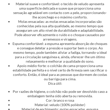
Material suave e confortável: o tecido de veludo apresenta
uma superfície delicada e suave que proporciona uma
sensação agradável em contacto com a pele, proporcionando-
lhe aconchego e o máximo conforto.
Molas ensacadas: as molas ensacadas incorporadas são
conhecidas pela sua alta qualidade, ao mesmo tempo que
asseguram um alto nível de durabilidade e adaptabilidade.
Pode absorver eficazmente o ruído e o choque causados por
arremessos e viragens.
Espuma confortável: a espuma apresenta absorção de choques
e consegue detetar a pressão e suportar bem o corpo. Ao
mesmo tempo, pode também aliviar a fadiga, tornando-a ideal
para a circulação sanguínea e, ainda, oferecer-lhe um ótimo
relaxamento e melhorar a qualidade do sono.
Apoio médio-forte: o colchão de cama proporciona uma
estabilidade perfeita e o nível certo de firmeza sem sacrificar o
conforto. Então, é ideal para as pessoas que dormem de costas
ou barriga para cima.
Dica útil:
Por razões de higiene, o colchão não pode ser devolvido caso a
embalagem tenha sido aberta ou removida.
Cor: branco e rosa
Material: veludo (100% poliéster)
Material de enchimento: molas ensacadas, espuma