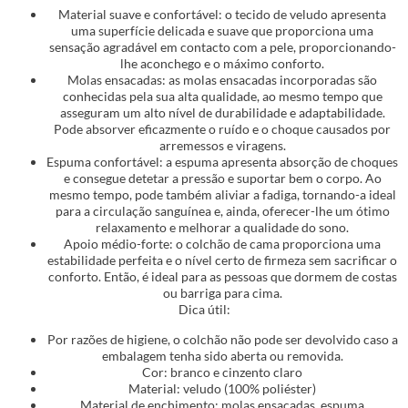
Material suave e confortável: o tecido de veludo apresenta
uma superfície delicada e suave que proporciona uma
sensação agradável em contacto com a pele, proporcionando-
lhe aconchego e o máximo conforto.
Molas ensacadas: as molas ensacadas incorporadas são
conhecidas pela sua alta qualidade, ao mesmo tempo que
asseguram um alto nível de durabilidade e adaptabilidade.
Pode absorver eficazmente o ruído e o choque causados por
arremessos e viragens.
Espuma confortável: a espuma apresenta absorção de choques
e consegue detetar a pressão e suportar bem o corpo. Ao
mesmo tempo, pode também aliviar a fadiga, tornando-a ideal
para a circulação sanguínea e, ainda, oferecer-lhe um ótimo
relaxamento e melhorar a qualidade do sono.
Apoio médio-forte: o colchão de cama proporciona uma
estabilidade perfeita e o nível certo de firmeza sem sacrificar o
conforto. Então, é ideal para as pessoas que dormem de costas
ou barriga para cima.
Dica útil:
Por razões de higiene, o colchão não pode ser devolvido caso a
embalagem tenha sido aberta ou removida.
Cor: branco e cinzento claro
Material: veludo (100% poliéster)
Material de enchimento: molas ensacadas, espuma