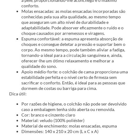
a pele, proporcionando-lhe aconchego e o máximo
conforto.
Molas ensacadas: as molas ensacadas incorporadas são
conhecidas pela sua alta qualidade, ao mesmo tempo
que asseguram um alto nível de durabilidade e
adaptabilidade. Pode absorver eficazmente o ruído e o
choque causados por arremessos e viragens.
Espuma confortável: a espuma apresenta absorção de
choques e consegue detetar a pressão e suportar bem o
corpo. Ao mesmo tempo, pode também aliviar a fadiga,
tornando-a ideal para a circulação sanguínea e, ainda,
oferecer-lhe um ótimo relaxamento e melhorar a
qualidade do sono.
Apoio médio-forte: o colchão de cama proporciona uma
estabilidade perfeita e o nível certo de firmeza sem
sacrificar o conforto. Então, é ideal para as pessoas que
dormem de costas ou barriga para cima.
Dica útil:
Por razões de higiene, o colchão não pode ser devolvido
caso a embalagem tenha sido aberta ou removida.
Cor: branco e cinzento claro
Material: veludo (100% poliéster)
Material de enchimento: molas ensacadas, espuma
Dimensões: 140 x 210 x 20 cm (L x C x A)