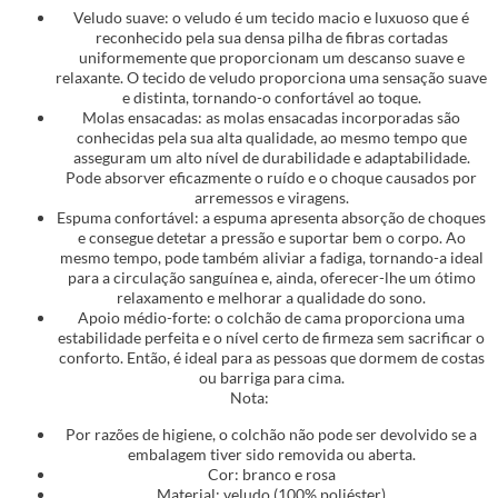
Veludo suave: o veludo é um tecido macio e luxuoso que é
reconhecido pela sua densa pilha de fibras cortadas
uniformemente que proporcionam um descanso suave e
relaxante. O tecido de veludo proporciona uma sensação suave
e distinta, tornando-o confortável ao toque.
Molas ensacadas: as molas ensacadas incorporadas são
conhecidas pela sua alta qualidade, ao mesmo tempo que
asseguram um alto nível de durabilidade e adaptabilidade.
Pode absorver eficazmente o ruído e o choque causados por
arremessos e viragens.
Espuma confortável: a espuma apresenta absorção de choques
e consegue detetar a pressão e suportar bem o corpo. Ao
mesmo tempo, pode também aliviar a fadiga, tornando-a ideal
para a circulação sanguínea e, ainda, oferecer-lhe um ótimo
relaxamento e melhorar a qualidade do sono.
Apoio médio-forte: o colchão de cama proporciona uma
estabilidade perfeita e o nível certo de firmeza sem sacrificar o
conforto. Então, é ideal para as pessoas que dormem de costas
ou barriga para cima.
Nota:
Por razões de higiene, o colchão não pode ser devolvido se a
embalagem tiver sido removida ou aberta.
Cor: branco e rosa
Material: veludo (100% poliéster)