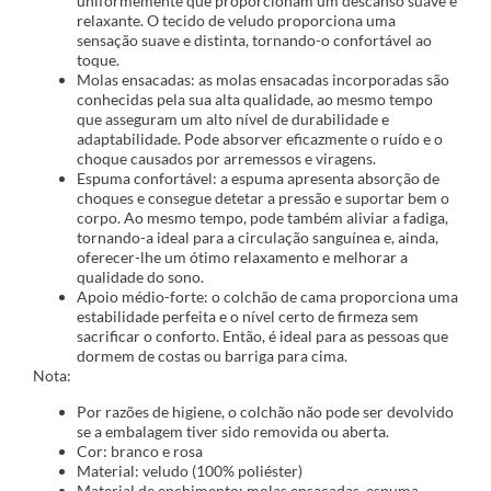
uniformemente que proporcionam um descanso suave e
relaxante. O tecido de veludo proporciona uma
sensação suave e distinta, tornando-o confortável ao
toque.
Molas ensacadas: as molas ensacadas incorporadas são
conhecidas pela sua alta qualidade, ao mesmo tempo
que asseguram um alto nível de durabilidade e
adaptabilidade. Pode absorver eficazmente o ruído e o
choque causados por arremessos e viragens.
Espuma confortável: a espuma apresenta absorção de
choques e consegue detetar a pressão e suportar bem o
corpo. Ao mesmo tempo, pode também aliviar a fadiga,
tornando-a ideal para a circulação sanguínea e, ainda,
oferecer-lhe um ótimo relaxamento e melhorar a
qualidade do sono.
Apoio médio-forte: o colchão de cama proporciona uma
estabilidade perfeita e o nível certo de firmeza sem
sacrificar o conforto. Então, é ideal para as pessoas que
dormem de costas ou barriga para cima.
Nota:
Por razões de higiene, o colchão não pode ser devolvido
se a embalagem tiver sido removida ou aberta.
Cor: branco e rosa
Material: veludo (100% poliéster)
Material de enchimento: molas ensacadas, espuma