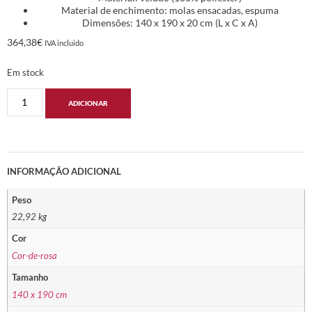
Material de enchimento: molas ensacadas, espuma
Dimensões: 140 x 190 x 20 cm (L x C x A)
364,38
€
IVA incluido
Em stock
ADICIONAR
INFORMAÇÃO ADICIONAL
Peso
22,92 kg
Cor
Cor-de-rosa
Tamanho
140 x 190 cm