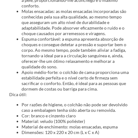
a pele, proporcionando-lhe aconchego e o máximo
conforto.
Molas ensacadas: as molas ensacadas incorporadas são
conhecidas pela sua alta qualidade, ao mesmo tempo
que asseguram um alto nível de durabilidade e
adaptabilidade. Pode absorver eficazmente o ruído e o
choque causados por arremessos e viragens.
Espuma confortável: a espuma apresenta absorção de
choques e consegue detetar a pressão e suportar bem o
corpo. Ao mesmo tempo, pode também aliviar a fadiga,
tornando-a ideal para a circulação sanguínea e, ainda,
oferecer-lhe um ótimo relaxamento e melhorar a
qualidade do sono.
Apoio médio-forte: o colchão de cama proporciona uma
estabilidade perfeita e o nível certo de firmeza sem
sacrificar o conforto. Então, é ideal para as pessoas que
dormem de costas ou barriga para cima.
Dica útil:
Por razões de higiene, o colchão não pode ser devolvido
caso a embalagem tenha sido aberta ou removida.
Cor: branco e cinzento claro
Material: veludo (100% poliéster)
Material de enchimento: molas ensacadas, espuma
Dimensões: 120 x 220 x 20 cm (L x C x A)