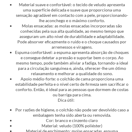
Material suave e confortável: o tecido de veludo apresenta
uma superfície delicada e suave que proporciona uma
sensação agradável em contacto com a pele, proporcionando-
lhe aconchego e o máximo conforto.
Molas ensacadas: as molas ensacadas incorporadas são
conhecidas pela sua alta qualidade, ao mesmo tempo que
asseguram um alto nível de durabilidade e adaptabilidade.
Pode absorver eficazmente o ruído e o choque causados por
arremessos e viragens.
Espuma confortável: a espuma apresenta absorção de choques
e consegue detetar a pressão e suportar bem o corpo. Ao
mesmo tempo, pode também aliviar a fadiga, tornando-a ideal
para a circulação sanguínea e, ainda, oferecer-lhe um ótimo
relaxamento e melhorar a qualidade do sono.
Apoio médio-forte: o colchão de cama proporciona uma
estabilidade perfeita e o nível certo de firmeza sem sacrificar o
conforto. Então, é ideal para as pessoas que dormem de costas
ou barriga para cima.
Dica útil:
Por razões de higiene, o colchão não pode ser devolvido caso a
embalagem tenha sido aberta ou removida.
Cor: branco e cinzento claro
Material: veludo (100% poliéster)
Material de enchimento: molas ensacadas, espuma