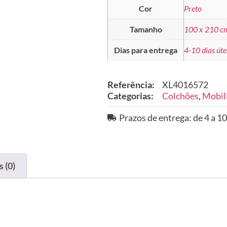
Cor
Preto
Tamanho
100 x 210 c
Dias para entrega
4-10 dias úte
Referência:
XL4016572
Categorias:
Colchões
,
Mobil
Prazos de entrega: de 4 a 10
 (0)