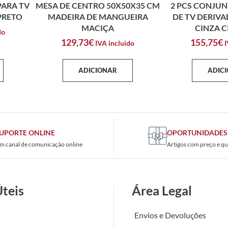
PARA TV
MESA DE CENTRO 50X50X35 CM
2 PCS CONJUN
 PRETO
MADEIRA DE MANGUEIRA
DE TV DERIV
MACIÇA
CINZA 
do
129,73
€
155,75
€
IVA incluido
I
ADICIONAR
ADIC
UPORTE ONLINE
OPORTUNIDADES
m canal de comunicação online
Artigos com preço e qu
Úteis
Área Legal
Envios e Devoluções