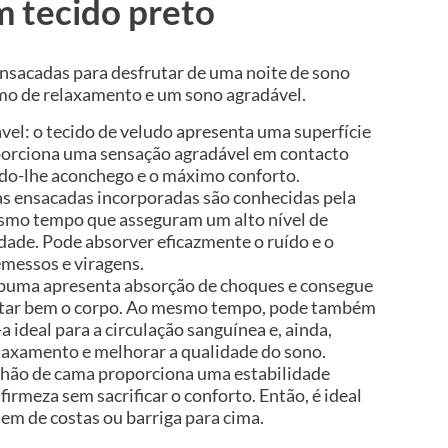
 tecido preto
ensacadas para desfrutar de uma noite de sono
mo de relaxamento e um sono agradável.
vel: o tecido de veludo apresenta uma superfície
porciona uma sensação agradável em contacto
do-lhe aconchego e o máximo conforto.
s ensacadas incorporadas são conhecidas pela
esmo tempo que asseguram um alto nível de
dade. Pode absorver eficazmente o ruído e o
messos e viragens.
spuma apresenta absorção de choques e consegue
ortar bem o corpo. Ao mesmo tempo, pode também
-a ideal para a circulação sanguínea e, ainda,
laxamento e melhorar a qualidade do sono.
chão de cama proporciona uma estabilidade
 firmeza sem sacrificar o conforto. Então, é ideal
em de costas ou barriga para cima.