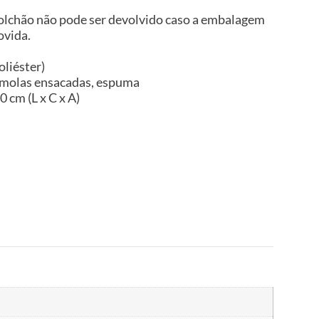
 colchão não pode ser devolvido caso a embalagem
ovida.
oliéster)
 molas ensacadas, espuma
 cm (L x C x A)