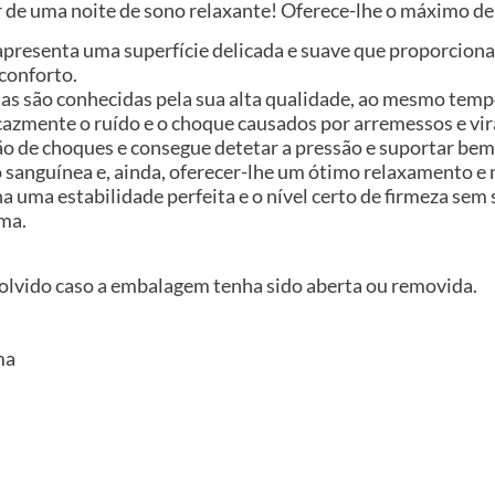
ar de uma noite de sono relaxante! Oferece-lhe o máximo d
o apresenta uma superfície delicada e suave que proporcio
conforto.
as são conhecidas pela sua alta qualidade, ao mesmo temp
cazmente o ruído e o choque causados por arremessos e vir
ão de choques e consegue detetar a pressão e suportar b
ção sanguínea e, ainda, oferecer-lhe um ótimo relaxamento e
uma estabilidade perfeita e o nível certo de firmeza sem sa
ma.
volvido caso a embalagem tenha sido aberta ou removida.
ma