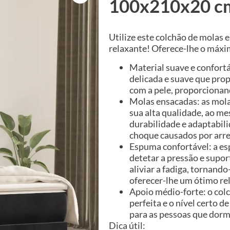
100x210x20 cm
Utilize este colchão de molas 
relaxante! Oferece-lhe o máxi
Material suave e confortá
delicada e suave que pro
com a pele, proporcionan
Molas ensacadas: as mola
sua alta qualidade, ao m
durabilidade e adaptabili
choque causados por arre
Espuma confortável: a e
detetar a pressão e sup
aliviar a fadiga, tornando
oferecer-lhe um ótimo re
Apoio médio-forte: o col
perfeita e o nível certo de
para as pessoas que dorm
Dica útil: