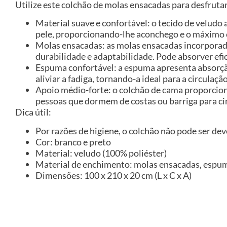
Utilize este colchão de molas ensacadas para desfrut
Material suave e confortável: o tecido de velud
pele, proporcionando-lhe aconchego e o máximo 
Molas ensacadas: as molas ensacadas incorporad
durabilidade e adaptabilidade. Pode absorver efi
Espuma confortável: a espuma apresenta absorç
aliviar a fadiga, tornando-a ideal para a circula
Apoio médio-forte: o colchão de cama proporciona 
pessoas que dormem de costas ou barriga para ci
Dica útil:
Por razões de higiene, o colchão não pode ser de
Cor: branco e preto
Material: veludo (100% poliéster)
Material de enchimento: molas ensacadas, espu
Dimensões: 100 x 210 x 20 cm (L x C x A)