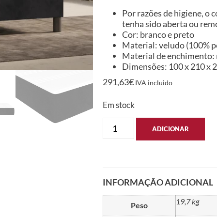
Por razões de higiene, o
tenha sido aberta ou rem
Cor: branco e preto
Material: veludo (100% p
Material de enchimento:
Dimensões: 100 x 210 x 20
291,63
€
IVA incluido
Em stock
ADICIONAR
INFORMAÇÃO ADICIONAL
19,7 kg
Peso