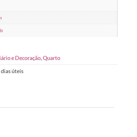
m
is
iário e Decoração
,
Quarto
 dias úteis