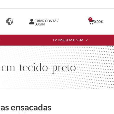
0
CRIAR CONTA /
0,00
€
LOGIN
TV, IMAGEM E SOM
cm tecido preto
as ensacadas