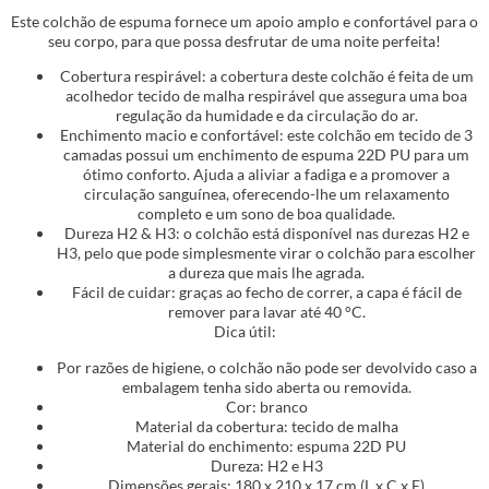
Este colchão de espuma fornece um apoio amplo e confortável para o
seu corpo, para que possa desfrutar de uma noite perfeita!
Cobertura respirável: a cobertura deste colchão é feita de um
acolhedor tecido de malha respirável que assegura uma boa
regulação da humidade e da circulação do ar.
Enchimento macio e confortável: este colchão em tecido de 3
camadas possui um enchimento de espuma 22D PU para um
ótimo conforto. Ajuda a aliviar a fadiga e a promover a
circulação sanguínea, oferecendo-lhe um relaxamento
completo e um sono de boa qualidade.
Dureza H2 & H3: o colchão está disponível nas durezas H2 e
H3, pelo que pode simplesmente virar o colchão para escolher
a dureza que mais lhe agrada.
Fácil de cuidar: graças ao fecho de correr, a capa é fácil de
remover para lavar até 40 °C.
Dica útil:
Por razões de higiene, o colchão não pode ser devolvido caso a
embalagem tenha sido aberta ou removida.
Cor: branco
Material da cobertura: tecido de malha
Material do enchimento: espuma 22D PU
Dureza: H2 e H3
Dimensões gerais: 180 x 210 x 17 cm (L x C x E)