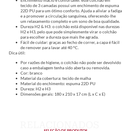
Enchimento macio e confortável: este colchão em
tecido de 3 camadas possui um enchimento de espuma
22D PU para um ótimo conforto. Ajuda a aliviar a fadiga
e a promover a circulação sanguínea, oferecendo-lhe
um relaxamento completo e um sono de boa qualidade.
Dureza H2 & H3: o colchão está disponível nas durezas
H2 e H3, pelo que pode simplesmente virar o colchão
para escolher a dureza que mais lhe agrada.
Fácil de cuidar: graças ao fecho de correr, a capa é fácil
de remover para lavar até 40 °C.
Dica útil:
Por razões de higiene, o colchão não pode ser devolvido
caso a embalagem tenha sido aberta ou removida.
Cor: branco
Material da cobertura: tecido de malha
Material do enchimento: espuma 22D PU
Dureza: H2 e H3
Dimensões gerais: 180 x 210 x 17 cm (L x C x E)
SELEÇÃO DE PRODUTOS