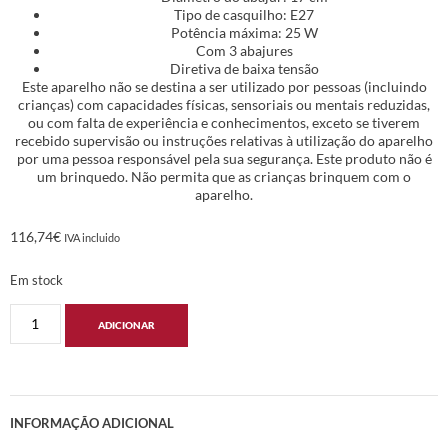
Tipo de casquilho: E27
Potência máxima: 25 W
Com 3 abajures
Diretiva de baixa tensão
Este aparelho não se destina a ser utilizado por pessoas (incluindo
crianças) com capacidades físicas, sensoriais ou mentais reduzidas,
ou com falta de experiência e conhecimentos, exceto se tiverem
recebido supervisão ou instruções relativas à utilização do aparelho
por uma pessoa responsável pela sua segurança. Este produto não é
um brinquedo. Não permita que as crianças brinquem com o
aparelho.
116,74
€
IVA incluido
Em stock
ADICIONAR
INFORMAÇÃO ADICIONAL