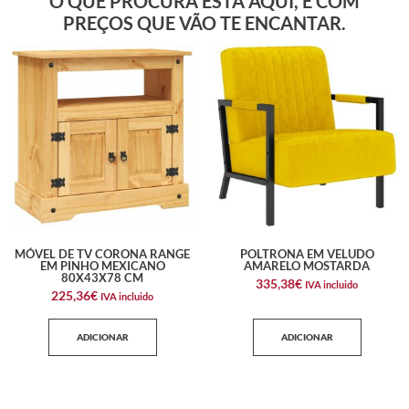
O QUE PROCURA ESTÁ AQUI, E COM
PREÇOS QUE VÃO TE ENCANTAR.
MÓVEL DE TV CORONA RANGE
POLTRONA EM VELUDO
EM PINHO MEXICANO
AMARELO MOSTARDA
80X43X78 CM
335,38
€
IVA incluido
225,36
€
IVA incluido
ADICIONAR
ADICIONAR