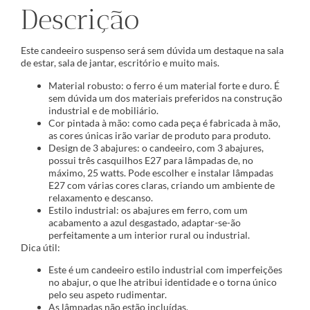
Descrição
Este candeeiro suspenso será sem dúvida um destaque na sala
de estar, sala de jantar, escritório e muito mais.
Material robusto: o ferro é um material forte e duro. É
sem dúvida um dos materiais preferidos na construção
industrial e de mobiliário.
Cor pintada à mão: como cada peça é fabricada à mão,
as cores únicas irão variar de produto para produto.
Design de 3 abajures: o candeeiro, com 3 abajures,
possui três casquilhos E27 para lâmpadas de, no
máximo, 25 watts. Pode escolher e instalar lâmpadas
E27 com várias cores claras, criando um ambiente de
relaxamento e descanso.
Estilo industrial: os abajures em ferro, com um
acabamento a azul desgastado, adaptar-se-ão
perfeitamente a um interior rural ou industrial.
Dica útil:
Este é um candeeiro estilo industrial com imperfeições
no abajur, o que lhe atribui identidade e o torna único
pelo seu aspeto rudimentar.
As lâmpadas não estão incluídas.