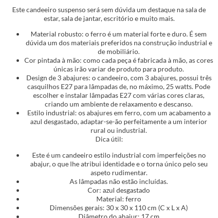
Este candeeiro suspenso será sem dúvida um destaque na sala de
estar, sala de jantar, escritório e muito mais.
Material robusto: o ferro é um material forte e duro. É sem
dúvida um dos materiais preferidos na construção industrial e
de mobiliário.
Cor pintada à mão: como cada peça é fabricada à mão, as cores
únicas irão variar de produto para produto.
Design de 3 abajures: o candeeiro, com 3 abajures, possui três
casquilhos E27 para lâmpadas de, no máximo, 25 watts. Pode
escolher e instalar lâmpadas E27 com várias cores claras,
criando um ambiente de relaxamento e descanso.
Estilo industrial: os abajures em ferro, com um acabamento a
azul desgastado, adaptar-se-ão perfeitamente a um interior
rural ou industrial.
Dica útil:
Este é um candeeiro estilo industrial com imperfeições no
abajur, o que lhe atribui identidade e o torna único pelo seu
aspeto rudimentar.
As lâmpadas não estão incluídas.
Cor: azul desgastado
Material: ferro
Dimensões gerais: 30 x 30 x 110 cm (C x L x A)
Diâmetro do abajur: 17 cm