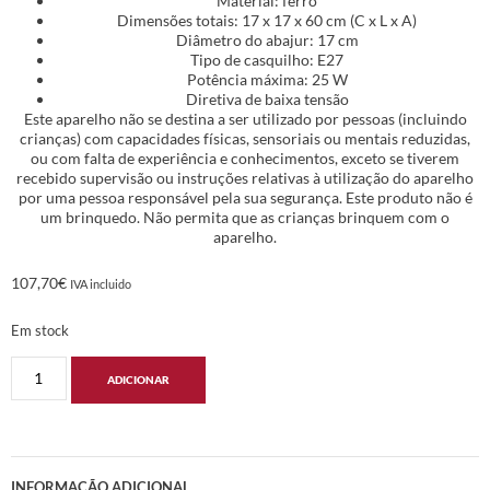
Material: ferro
Dimensões totais: 17 x 17 x 60 cm (C x L x A)
Diâmetro do abajur: 17 cm
Tipo de casquilho: E27
Potência máxima: 25 W
Diretiva de baixa tensão
Este aparelho não se destina a ser utilizado por pessoas (incluindo
crianças) com capacidades físicas, sensoriais ou mentais reduzidas,
ou com falta de experiência e conhecimentos, exceto se tiverem
recebido supervisão ou instruções relativas à utilização do aparelho
por uma pessoa responsável pela sua segurança. Este produto não é
um brinquedo. Não permita que as crianças brinquem com o
aparelho.
107,70
€
IVA incluido
Em stock
ADICIONAR
INFORMAÇÃO ADICIONAL