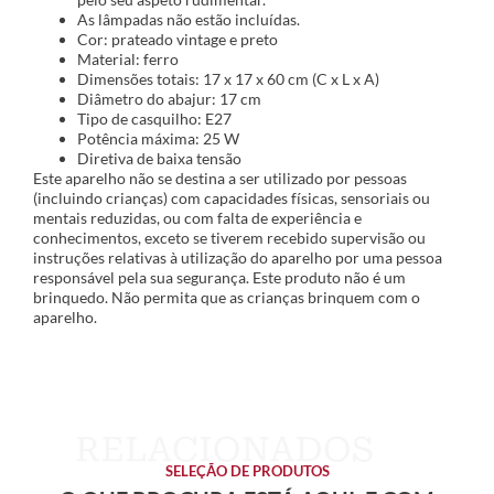
As lâmpadas não estão incluídas.
Cor: prateado vintage e preto
Material: ferro
Dimensões totais: 17 x 17 x 60 cm (C x L x A)
Diâmetro do abajur: 17 cm
Tipo de casquilho: E27
Potência máxima: 25 W
Diretiva de baixa tensão
Este aparelho não se destina a ser utilizado por pessoas
(incluindo crianças) com capacidades físicas, sensoriais ou
mentais reduzidas, ou com falta de experiência e
conhecimentos, exceto se tiverem recebido supervisão ou
instruções relativas à utilização do aparelho por uma pessoa
responsável pela sua segurança. Este produto não é um
brinquedo. Não permita que as crianças brinquem com o
aparelho.
SELEÇÃO DE PRODUTOS