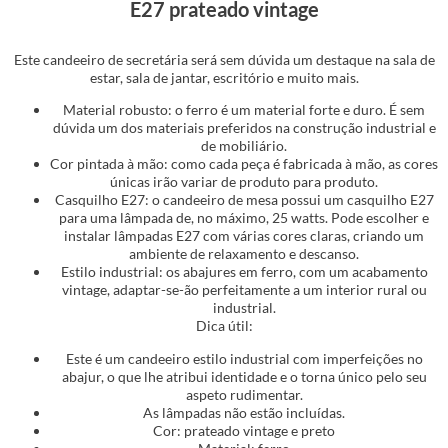
E27 prateado vintage
Este candeeiro de secretária será sem dúvida um destaque na sala de
estar, sala de jantar, escritório e muito mais.
Material robusto: o ferro é um material forte e duro. É sem
dúvida um dos materiais preferidos na construção industrial e
de mobiliário.
Cor pintada à mão: como cada peça é fabricada à mão, as cores
únicas irão variar de produto para produto.
Casquilho E27: o candeeiro de mesa possui um casquilho E27
para uma lâmpada de, no máximo, 25 watts. Pode escolher e
instalar lâmpadas E27 com várias cores claras, criando um
ambiente de relaxamento e descanso.
Estilo industrial: os abajures em ferro, com um acabamento
vintage, adaptar-se-ão perfeitamente a um interior rural ou
industrial.
Dica útil:
Este é um candeeiro estilo industrial com imperfeições no
abajur, o que lhe atribui identidade e o torna único pelo seu
aspeto rudimentar.
As lâmpadas não estão incluídas.
Cor: prateado vintage e preto