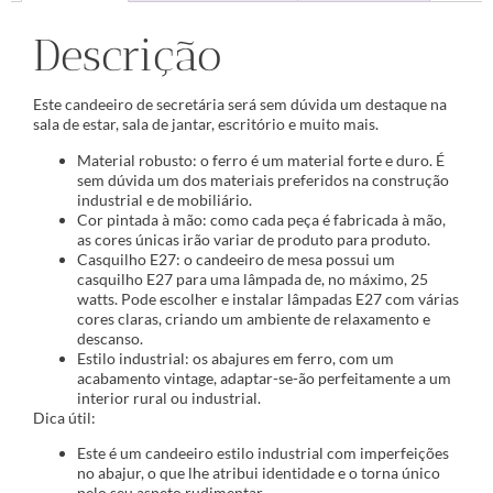
Descrição
Este candeeiro de secretária será sem dúvida um destaque na
sala de estar, sala de jantar, escritório e muito mais.
Material robusto: o ferro é um material forte e duro. É
sem dúvida um dos materiais preferidos na construção
industrial e de mobiliário.
Cor pintada à mão: como cada peça é fabricada à mão,
as cores únicas irão variar de produto para produto.
Casquilho E27: o candeeiro de mesa possui um
casquilho E27 para uma lâmpada de, no máximo, 25
watts. Pode escolher e instalar lâmpadas E27 com várias
cores claras, criando um ambiente de relaxamento e
descanso.
Estilo industrial: os abajures em ferro, com um
acabamento vintage, adaptar-se-ão perfeitamente a um
interior rural ou industrial.
Dica útil:
Este é um candeeiro estilo industrial com imperfeições
no abajur, o que lhe atribui identidade e o torna único
pelo seu aspeto rudimentar.