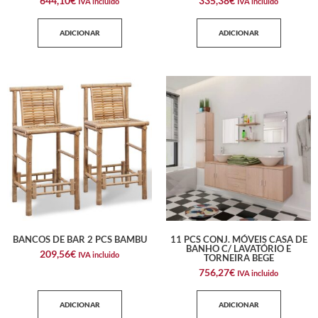
644,10
€
335,38
€
IVA incluido
IVA incluido
ADICIONAR
ADICIONAR
BANCOS DE BAR 2 PCS BAMBU
11 PCS CONJ. MÓVEIS CASA DE
BANHO C/ LAVATÓRIO E
209,56
€
IVA incluido
TORNEIRA BEGE
756,27
€
IVA incluido
ADICIONAR
ADICIONAR