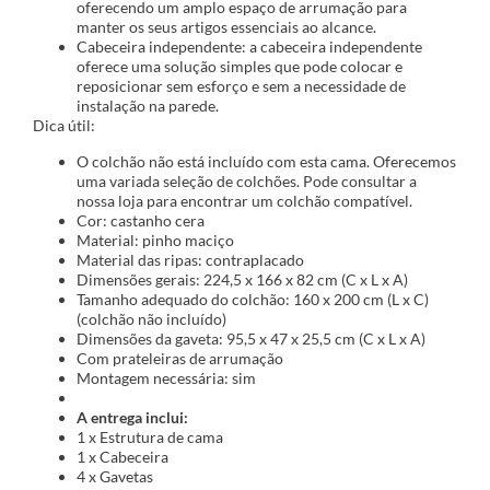
oferecendo um amplo espaço de arrumação para
manter os seus artigos essenciais ao alcance.
Cabeceira independente: a cabeceira independente
oferece uma solução simples que pode colocar e
reposicionar sem esforço e sem a necessidade de
instalação na parede.
Dica útil:
O colchão não está incluído com esta cama. Oferecemos
uma variada seleção de colchões. Pode consultar a
nossa loja para encontrar um colchão compatível.
Cor: castanho cera
Material: pinho maciço
Material das ripas: contraplacado
Dimensões gerais: 224,5 x 166 x 82 cm (C x L x A)
Tamanho adequado do colchão: 160 x 200 cm (L x C)
(colchão não incluído)
Dimensões da gaveta: 95,5 x 47 x 25,5 cm (C x L x A)
Com prateleiras de arrumação
Montagem necessária: sim
A entrega inclui:
1 x Estrutura de cama
1 x Cabeceira
4 x Gavetas