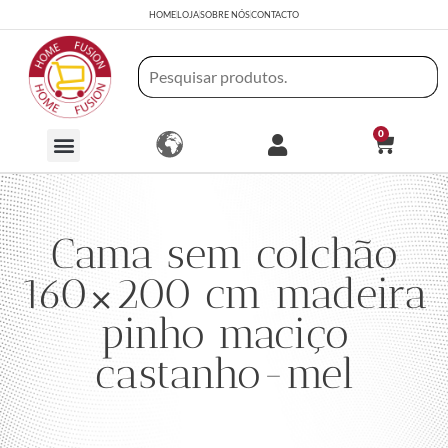
HOME
LOJA
SOBRE NÓS
CONTACTO
0
Cama sem colchão
160×200 cm madeira
pinho maciço
castanho-mel