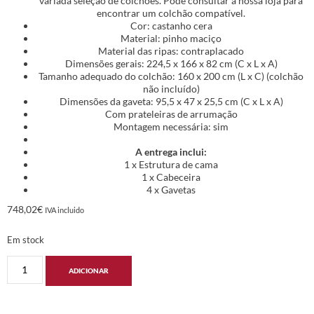
variada seleção de colchões. Pode consultar a nossa loja para
encontrar um colchão compatível.
Cor: castanho cera
Material: pinho maciço
Material das ripas: contraplacado
Dimensões gerais: 224,5 x 166 x 82 cm (C x L x A)
Tamanho adequado do colchão: 160 x 200 cm (L x C) (colchão
não incluído)
Dimensões da gaveta: 95,5 x 47 x 25,5 cm (C x L x A)
Com prateleiras de arrumação
Montagem necessária: sim
A entrega inclui:
1 x Estrutura de cama
1 x Cabeceira
4 x Gavetas
748,02
€
IVA incluido
Em stock
ADICIONAR