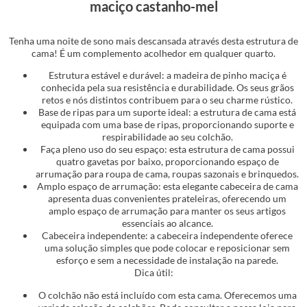
maciço castanho-mel
Tenha uma noite de sono mais descansada através desta estrutura de
cama! É um complemento acolhedor em qualquer quarto.
Estrutura estável e durável: a madeira de pinho maciça é
conhecida pela sua resistência e durabilidade. Os seus grãos
retos e nós distintos contribuem para o seu charme rústico.
Base de ripas para um suporte ideal: a estrutura de cama está
equipada com uma base de ripas, proporcionando suporte e
respirabilidade ao seu colchão.
Faça pleno uso do seu espaço: esta estrutura de cama possui
quatro gavetas por baixo, proporcionando espaço de
arrumação para roupa de cama, roupas sazonais e brinquedos.
Amplo espaço de arrumação: esta elegante cabeceira de cama
apresenta duas convenientes prateleiras, oferecendo um
amplo espaço de arrumação para manter os seus artigos
essenciais ao alcance.
Cabeceira independente: a cabeceira independente oferece
uma solução simples que pode colocar e reposicionar sem
esforço e sem a necessidade de instalação na parede.
Dica útil:
O colchão não está incluído com esta cama. Oferecemos uma