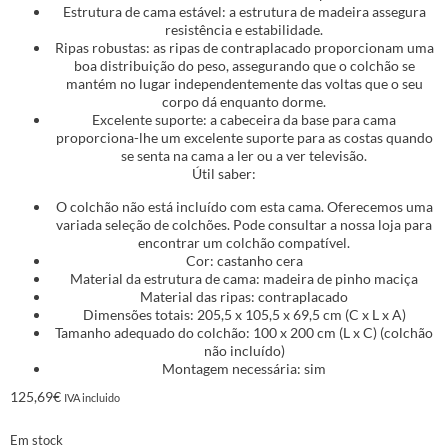
Estrutura de cama estável: a estrutura de madeira assegura
resistência e estabilidade.
Ripas robustas: as ripas de contraplacado proporcionam uma
boa distribuição do peso, assegurando que o colchão se
mantém no lugar independentemente das voltas que o seu
corpo dá enquanto dorme.
Excelente suporte: a cabeceira da base para cama
proporciona-lhe um excelente suporte para as costas quando
se senta na cama a ler ou a ver televisão.
Útil saber:
O colchão não está incluído com esta cama. Oferecemos uma
variada seleção de colchões. Pode consultar a nossa loja para
encontrar um colchão compatível.
Cor: castanho cera
Material da estrutura de cama: madeira de pinho maciça
Material das ripas: contraplacado
Dimensões totais: 205,5 x 105,5 x 69,5 cm (C x L x A)
Tamanho adequado do colchão: 100 x 200 cm (L x C) (colchão
não incluído)
Montagem necessária: sim
125,69
€
IVA incluido
Em stock