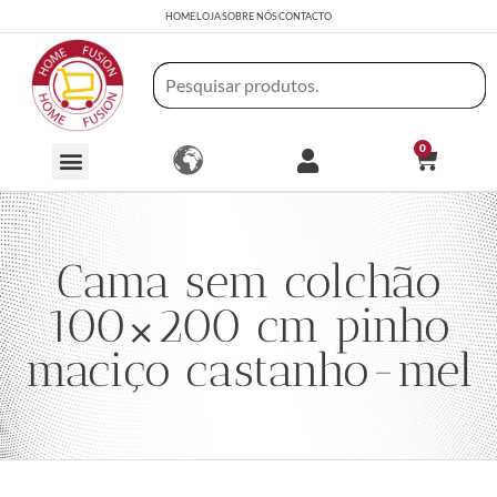
HOME
LOJA
SOBRE NÓS
CONTACTO
0
Cama sem colchão
100×200 cm pinho
maciço castanho-mel