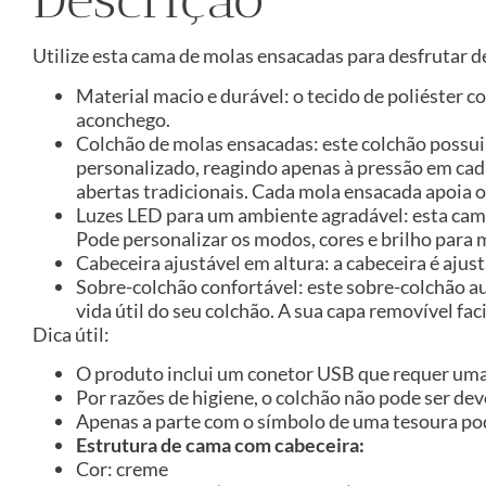
Utilize esta cama de molas ensacadas para desfrutar 
Material macio e durável: o tecido de poliéster 
aconchego.
Colchão de molas ensacadas: este colchão possu
personalizado, reagindo apenas à pressão em cad
abertas tradicionais. Cada mola ensacada apoia 
Luzes LED para um ambiente agradável: esta cama
Pode personalizar os modos, cores e brilho para 
Cabeceira ajustável em altura: a cabeceira é ajus
Sobre-colchão confortável: este sobre-colchão a
vida útil do seu colchão. A sua capa removível fa
Dica útil:
O produto inclui um conetor USB que requer uma 
Por razões de higiene, o colchão não pode ser de
Apenas a parte com o símbolo de uma tesoura pod
Estrutura de cama com cabeceira:
Cor: creme