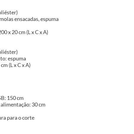
liéster)
 molas ensacadas, espuma
00 x 20 cm (L x C x A)
liéster)
nto: espuma
cm (L x C x A)
B: 150 cm
alimentação: 30 cm
ra para o corte