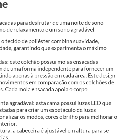
me
sacadas para desfrutar de uma noite de sono
mo de relaxamento e um sono agradável.
 o tecido de poliéster combina suavidade,
lidade, garantindo que experimenta o máximo
as: este colchão possui molas ensacadas
am de uma forma independente para fornecer um
gindo apenas à pressão em cada área. Este design
e movimentos em comparação com os colchões de
is. Cada mola ensacada apoia o corpo
te agradável: esta cama possui luzes LED que
stadas para criar um espetáculo de luzes
nalizar os modos, cores e brilho para melhorar o
terior.
tura: a cabeceira é ajustável em altura para se
ias.