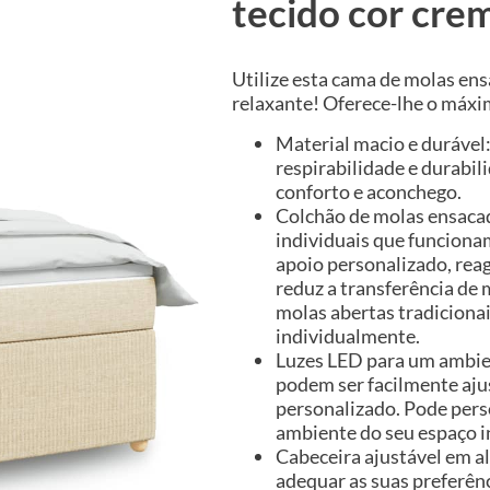
tecido cor cre
Utilize esta cama de molas en
relaxante! Oferece-lhe o máxi
Material macio e durável:
respirabilidade e durabi
conforto e aconchego.
Colchão de molas ensacad
individuais que funcion
apoio personalizado, rea
reduz a transferência d
molas abertas tradiciona
individualmente.
Luzes LED para um ambien
podem ser facilmente aju
personalizado. Pode perso
ambiente do seu espaço in
Cabeceira ajustável em al
adequar as suas preferênc