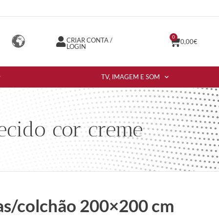
0
CRIAR CONTA /
0,00
€
LOGIN
TV, IMAGEM E SOM
cido cor creme
s/colchão 200×200 cm