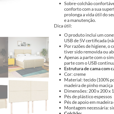
Sobre-colchão confortáve
conforto com a sua super
prolonga a vida útil do se
e a manutenção.
Dica útil:
O produto inclui um cone
USB de 5V certificada (não
Por razões de higiene, o
tiver sido removida ou ab
Apenas a parte com o sím
parte com o USB continu
Estrutura de cama com c
Cor: creme
Material: tecido (100% po
madeira de pinho maciça
Dimensões: 200 x 200 x 14
Pés de plástico espessos
Pés de apoio em madeira 
Montagem necessária: s
Colchão: