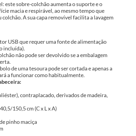
l: este sobre-colchão aumenta o suporte e o
fície macia e respirável, ao mesmo tempo que
u colchão. A sua capa removível facilita a lavagem
tor USB que requer uma fonte de alimentação
 incluída).
 colchão não pode ser devolvido se a embalagem
erta.
bolo de uma tesoura pode ser cortada e apenas a
ará a funcionar como habitualmente.
abeceira:
liéster), contraplacado, derivados de madeira,
0,5/150,5 cm (C x L x A)
de pinho maciça
im