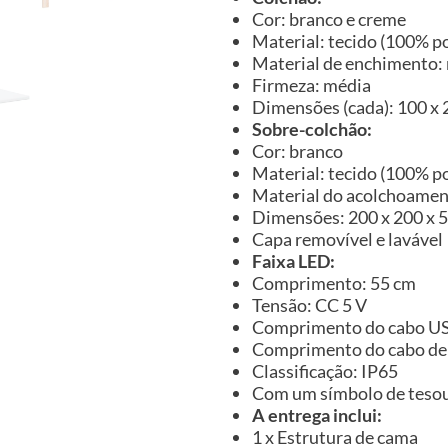
Cor: branco e creme
Material: tecido (100% po
Material de enchimento:
Firmeza: média
Dimensões (cada): 100 x 2
Sobre-colchão:
Cor: branco
Material: tecido (100% po
Material do acolchoame
Dimensões: 200 x 200 x 5 
Capa removível e lavável
Faixa LED:
Comprimento: 55 cm
Tensão: CC 5 V
Comprimento do cabo US
Comprimento do cabo de 
Classificação: IP65
Com um símbolo de tesou
A entrega inclui:
1 x Estrutura de cama