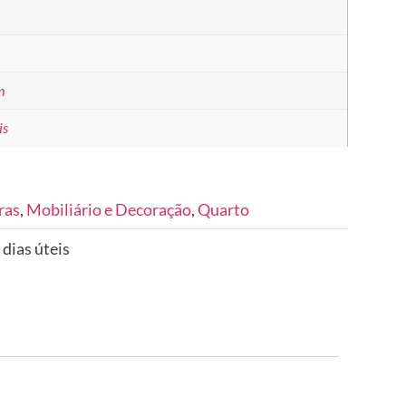
m
is
ras
,
Mobiliário e Decoração
,
Quarto
 dias úteis