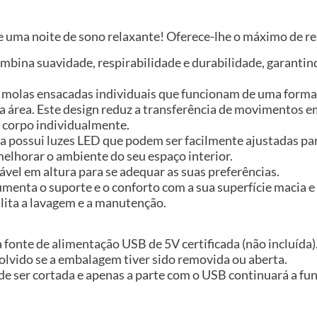
de uma noite de sono relaxante! Oferece-lhe o máximo de r
combina suavidade, respirabilidade e durabilidade, garant
i molas ensacadas individuais que funcionam de uma form
a área. Este design reduz a transferência de movimentos
o corpo individualmente.
 possui luzes LED que podem ser facilmente ajustadas para
melhorar o ambiente do seu espaço interior.
tável em altura para se adequar as suas preferências.
umenta o suporte e o conforto com a sua superfície macia 
cilita a lavagem e a manutenção.
fonte de alimentação USB de 5V certificada (não incluída)
volvido se a embalagem tiver sido removida ou aberta.
e ser cortada e apenas a parte com o USB continuará a f