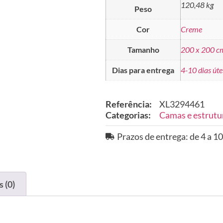
120,48 kg
Peso
Cor
Creme
Tamanho
200 x 200 c
Dias para entrega
4-10 dias úte
Referência:
XL3294461
Categorias:
Camas e estrutu
Prazos de entrega: de 4 a 10
 (0)