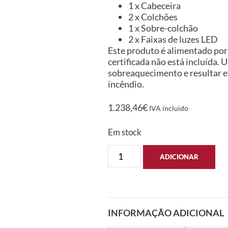
1 x Cabeceira
2 x Colchões
1 x Sobre-colchão
2 x Faixas de luzes LED
Este produto é alimentado por
certificada não está incluída
sobreaquecimento e resultar em
incêndio.
1.238,46
€
IVA incluido
Em stock
ADICIONAR
INFORMAÇÃO ADICIONAL