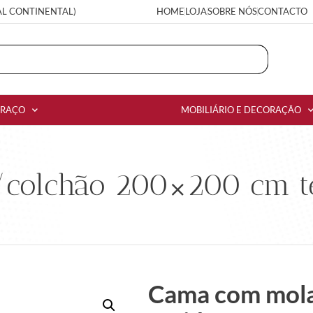
AL CONTINENTAL)
HOME
LOJA
SOBRE NÓS
CONTACTO
RRAÇO
MOBILIÁRIO E DECORAÇÃO
colchão 200×200 cm te
Cama com mola