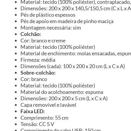
Material: tecido (100% poliéster), contraplacado
Dimensões: 200 x 200 x 140,5/150,5 cm (C x L x A
Pés de plástico espessos
Pés de apoio em madeira de pinho maciça
Montagem necessária: sim
Colchão:
Cor: branco e creme
Material: tecido (100% poliéster)
Material de enchimento: molas ensacadas, espu
Firmeza: média
Dimensões (cada): 100 x 200 x 20 cm (L x C x A)
Sobre-colchão:
Cor: branco
Material: tecido (100% poliéster)
Material do acolchoamento: espuma
Dimensões: 200 x 200 x 5 cm (L x C x A)
Capa removível e lavável
Faixa LED:
Comprimento: 55 cm
Tensão: CC 5 V
Comprimento do cabo USB: 150 cm