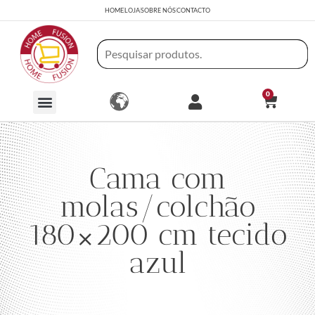
HOME
LOJA
SOBRE NÓS
CONTACTO
0
Cama com
molas/colchão
180×200 cm tecido
azul