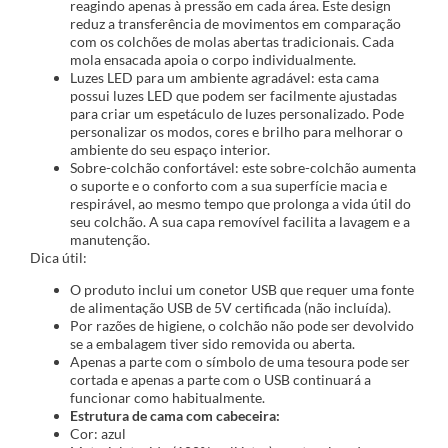
reagindo apenas à pressão em cada área. Este design
reduz a transferência de movimentos em comparação
com os colchões de molas abertas tradicionais. Cada
mola ensacada apoia o corpo individualmente.
Luzes LED para um ambiente agradável: esta cama
possui luzes LED que podem ser facilmente ajustadas
para criar um espetáculo de luzes personalizado. Pode
personalizar os modos, cores e brilho para melhorar o
ambiente do seu espaço interior.
Sobre-colchão confortável: este sobre-colchão aumenta
o suporte e o conforto com a sua superfície macia e
respirável, ao mesmo tempo que prolonga a vida útil do
seu colchão. A sua capa removível facilita a lavagem e a
manutenção.
Dica útil:
O produto inclui um conetor USB que requer uma fonte
de alimentação USB de 5V certificada (não incluída).
Por razões de higiene, o colchão não pode ser devolvido
se a embalagem tiver sido removida ou aberta.
Apenas a parte com o símbolo de uma tesoura pode ser
cortada e apenas a parte com o USB continuará a
funcionar como habitualmente.
Estrutura de cama com cabeceira:
Cor: azul