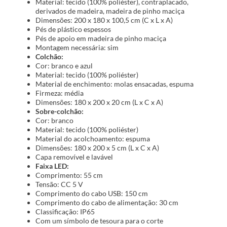
Material: tecido (100% poliéster), contraplacado,
derivados de madeira, madeira de pinho maciça
Dimensões: 200 x 180 x 100,5 cm (C x L x A)
Pés de plástico espessos
Pés de apoio em madeira de pinho maciça
Montagem necessária: sim
Colchão:
Cor: branco e azul
Material: tecido (100% poliéster)
Material de enchimento: molas ensacadas, espuma
Firmeza: média
Dimensões: 180 x 200 x 20 cm (L x C x A)
Sobre-colchão:
Cor: branco
Material: tecido (100% poliéster)
Material do acolchoamento: espuma
Dimensões: 180 x 200 x 5 cm (L x C x A)
Capa removível e lavável
Faixa LED:
Comprimento: 55 cm
Tensão: CC 5 V
Comprimento do cabo USB: 150 cm
Comprimento do cabo de alimentação: 30 cm
Classificação: IP65
Com um símbolo de tesoura para o corte