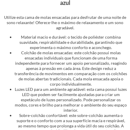
azul
Utilize esta cama de molas ensacadas para desfrutar de uma noite de
sono relaxante! Oferece-lhe o máximo de relaxamento e um sono
agradável.
Material macio e durável: o tecido de poliéster combina
suavidade, respirabilidade e durabilidade, garantindo que
experimenta o máximo conforto e aconchego.
Colchão de molas ensacadas: este colchão possui molas
ensacadas individuais que funcionam de uma forma
independente para fornecer um apoio personalizado, reagindo
apenas à pressão em cada área. Este design reduz a
transferência de movimentos em comparação com os colchões
de molas abertas tradicionais. Cada mola ensacada apoia o
corpo individualmente.
Luzes LED para um ambiente agradável: esta cama possui luzes
LED que podem ser facilmente ajustadas para criar um
espetáculo de luzes personalizado. Pode personalizar os
modos, cores e brilho para melhorar o ambiente do seu espaço
interior.
Sobre-colchão confortável: este sobre-colchão aumenta o
suporte e o conforto com a sua superfície macia e respirável,
ao mesmo tempo que prolonga a vida útil do seu colchão. A