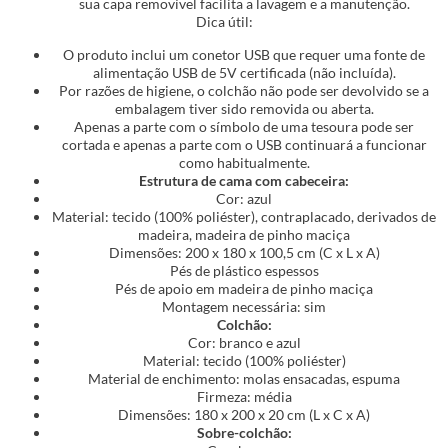
sua capa removível facilita a lavagem e a manutenção.
Dica útil:
O produto inclui um conetor USB que requer uma fonte de
alimentação USB de 5V certificada (não incluída).
Por razões de higiene, o colchão não pode ser devolvido se a
embalagem tiver sido removida ou aberta.
Apenas a parte com o símbolo de uma tesoura pode ser
cortada e apenas a parte com o USB continuará a funcionar
como habitualmente.
Estrutura de cama com cabeceira:
Cor: azul
Material: tecido (100% poliéster), contraplacado, derivados de
madeira, madeira de pinho maciça
Dimensões: 200 x 180 x 100,5 cm (C x L x A)
Pés de plástico espessos
Pés de apoio em madeira de pinho maciça
Montagem necessária: sim
Colchão:
Cor: branco e azul
Material: tecido (100% poliéster)
Material de enchimento: molas ensacadas, espuma
Firmeza: média
Dimensões: 180 x 200 x 20 cm (L x C x A)
Sobre-colchão: