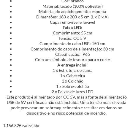
Cor: branco
Material: tecido (100% poliéster)
Material do acolchoamento: espuma
Dimensões: 180 x 200 x 5 cm (L x C x A)
Capa removível e lavável
Faixa LED:
Comprimento: 55 cm
Tensão: CC 5 V
Comprimento do cabo USB: 150 cm
Comprimento do cabo de alimentação: 30 cm
Classificação: IP65
Com um símbolo de tesoura para o corte
A entrega inclui:
1 x Estrutura de cama
1 x Cabeceira
1 x Colchão
1 x Sobre-colchão
2 x Faixas de luzes LED
Este produto é alimentado por CC 5V, mas a fonte de alimentação
USB de 5V certificada não está incluída. Uma tensão mais elevada
pode provocar um sobreaquecimento e resultar em danos no
dispositivo e no risco potencial de incêndio.
1.156,82
€
IVA incluido