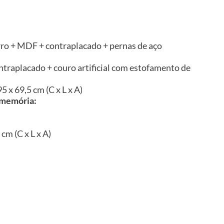
erro + MDF + contraplacado + pernas de aço
ntraplacado + couro artificial com estofamento de
 x 69,5 cm (C x L x A)
 memória:
cm (C x L x A)