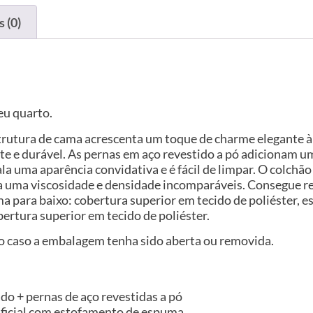
 (0)
eu quarto.
strutura de cama acrescenta um toque de charme elegante à 
e e durável. As pernas em aço revestido a pó adicionam um
xala uma aparência convidativa e é fácil de limpar. O colc
 uma viscosidade e densidade incomparáveis. Consegue re
ima para baixo: cobertura superior em tecido de poliéster
rtura superior em tecido de poliéster.
do caso a embalagem tenha sido aberta ou removida.
do + pernas de aço revestidas a pó
tificial com estofamento de espuma