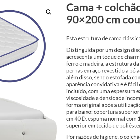
Cama + colchã
90×200 cm cour
Esta estrutura de cama clássica
Distinguida por um design disc
acrescenta um toque de charme
ferro e madeira, a estrutura d
pernas em aço revestido a pó 
além disso, sendo estofada com
aparência convidativa e é fác
incluído, com uma espessura 
viscosidade e densidade inco
forma original após a utilizaç
para baixo: cobertura superio
cm 40 D, espuma normal com 1
superior em tecido de poliéster
Por razões de higiene, o colc