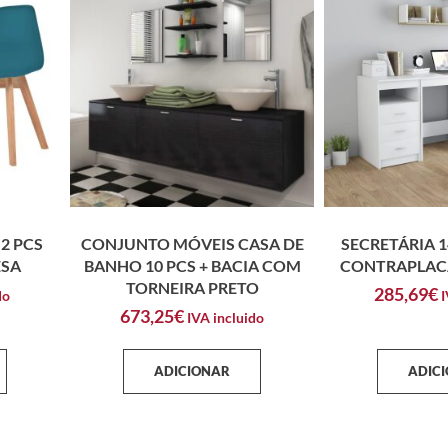
2 PCS
CONJUNTO MÓVEIS CASA DE
SECRETÁRIA 
ESA
BANHO 10 PCS + BACIA COM
CONTRAPLAC
TORNEIRA PRETO
285,69
€
do
I
673,25
€
IVA incluido
ADICIONAR
ADIC