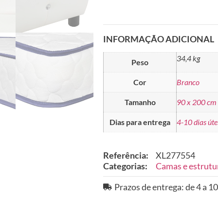
INFORMAÇÃO ADICIONAL
34,4 kg
Peso
Cor
Branco
Tamanho
90 x 200 cm
Dias para entrega
4-10 dias úte
Referência:
XL277554
Categorias:
Camas e estrutu
Prazos de entrega: de 4 a 10