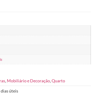
is
ras
,
Mobiliário e Decoração
,
Quarto
 dias úteis