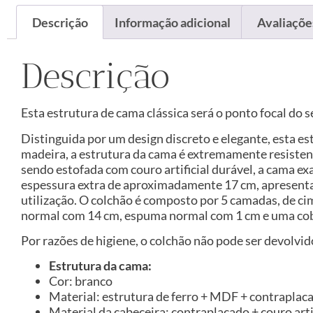
Descrição
Informação adicional
Avaliações
Descrição
Esta estrutura de cama clássica será o ponto focal do s
Distinguida por um design discreto e elegante, esta e
madeira, a estrutura da cama é extremamente resistent
sendo estofada com couro artificial durável, a cama e
espessura extra de aproximadamente 17 cm, apresenta
utilização. O colchão é composto por 5 camadas, de c
normal com 14 cm, espuma normal com 1 cm e uma cobe
Por razões de higiene, o colchão não pode ser devolvi
Estrutura da cama:
Cor: branco
Material: estrutura de ferro + MDF + contraplaca
Material da cabeceira: contraplacado + couro ar