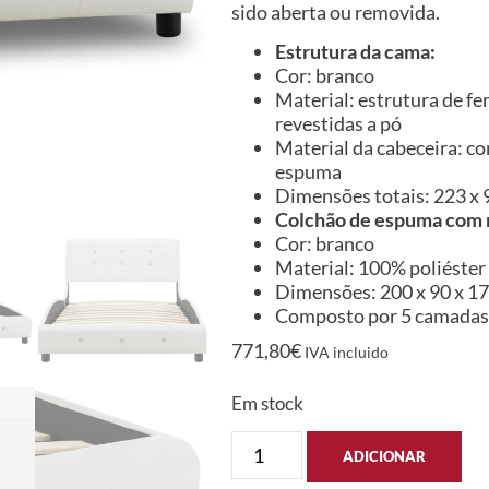
sido aberta ou removida.
Estrutura da cama:
Cor: branco
Material: estrutura de f
revestidas a pó
Material da cabeceira: co
espuma
Dimensões totais: 223 x 95
Colchão de espuma com
Cor: branco
Material: 100% poliéster
Dimensões: 200 x 90 x 17 
Composto por 5 camadas
771,80
€
IVA incluido
Em stock
ADICIONAR