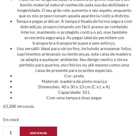
bonito material natural conhecido pela sua durabilidade e
longevidade. O seu grão reto aumenta o seu aspeto, enquanto
que os nós proporcionam aquela aparência rústica distinta.
Tampa e pegas práticas: A tampa é fixada de forma segura com
dobradiças, proporcionando um fácil acesso ao conteúdo
interior, mantendo-o protegido contra o pó, mas também
acrescenta segurança. As pegas laterais permitem um
transporte e transporte suave e sem esforço.
Uso versátil: Ideal para vários fins, incluindo armazenar fotos,
suprimentos artesanais ou lembranças, esta caixa de madeira
se adapta a qualquer ambiente. Seu design neutro o torna
perfeito para quartos, escritórios ou até mesmo como uma
caixa de presente para ocasiões especiais.
Cor: preto
Material: madeira de pinho maciça
Dimensões: 40 x 30 x 13 cm (C x L x A)
Capacidade: 10 L
Com uma tampa e duas pegas
63,28
€
IVA incluido
Em stock
ADICIONAR