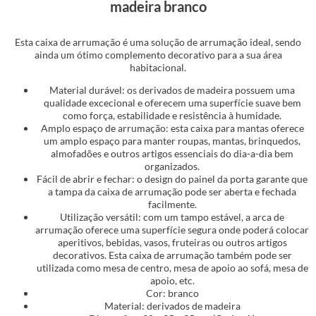
madeira branco
Esta caixa de arrumação é uma solução de arrumação ideal, sendo
ainda um ótimo complemento decorativo para a sua área
habitacional.
Material durável: os derivados de madeira possuem uma
qualidade excecional e oferecem uma superfície suave bem
como força, estabilidade e resistência à humidade.
Amplo espaço de arrumação: esta caixa para mantas oferece
um amplo espaço para manter roupas, mantas, brinquedos,
almofadões e outros artigos essenciais do dia-a-dia bem
organizados.
Fácil de abrir e fechar: o design do painel da porta garante que
a tampa da caixa de arrumação pode ser aberta e fechada
facilmente.
Utilização versátil: com um tampo estável, a arca de
arrumação oferece uma superfície segura onde poderá colocar
aperitivos, bebidas, vasos, fruteiras ou outros artigos
decorativos. Esta caixa de arrumação também pode ser
utilizada como mesa de centro, mesa de apoio ao sofá, mesa de
apoio, etc.
Cor: branco
Material: derivados de madeira