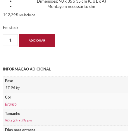
Dimensões: 90 x 35 x 35 cm (C x L x A)
Montagem necessária: sim
142,74
€
IVA incluido
Em stock
ADICIONAR
INFORMAÇÃO ADICIONAL
Peso
17,96 kg
Cor
Branco
Tamanho
90 x 35 x 35 cm
Dias para entrega