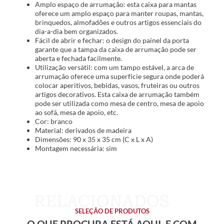
Amplo espaço de arrumação: esta caixa para mantas
oferece um amplo espaço para manter roupas, mantas,
brinquedos, almofadões e outros artigos essenciais do
dia-a-dia bem organizados.
Fácil de abrir e fechar: o design do painel da porta
garante que a tampa da caixa de arrumação pode ser
aberta e fechada facilmente.
Utilização versátil: com um tampo estável, a arca de
arrumação oferece uma superfície segura onde poderá
colocar aperitivos, bebidas, vasos, fruteiras ou outros
artigos decorativos. Esta caixa de arrumação também
pode ser utilizada como mesa de centro, mesa de apoio
ao sofá, mesa de apoio, etc.
Cor: branco
Material: derivados de madeira
Dimensões: 90 x 35 x 35 cm (C x L x A)
Montagem necessária: sim
SELEÇÃO DE PRODUTOS
O QUE PROCURA ESTÁ AQUI, E COM