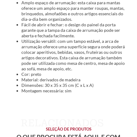
Amplo espaço de arrumação: esta caixa para mantas
oferece um amplo espaço para manter roupas, mantas,
brinquedos, almofadões e outros artigos essenciais do
dia-a-dia bem organizados.
Fácil de abrir e fechar: o design do painel da porta
garante que a tampa da caixa de arrumação pode ser
aberta e fechada facilmente.
Utilização versátil: com um tampo estável, a arca de
arrumação oferece uma superfície segura onde poderá
colocar aperitivos, bebidas, vasos, fruteiras ou outros
artigos decorativos. Esta caixa de arrumação também
pode ser utilizada como mesa de centro, mesa de apoio
ao sofá, mesa de apoio, etc.
Cor: preto
Material: derivados de madeira
Dimensões: 30 x 35 x 35 cm (C x L x A)
Montagem necessária: sim
SELEÇÃO DE PRODUTOS
O QUE PROCURA ESTÁ AQUI, E COM