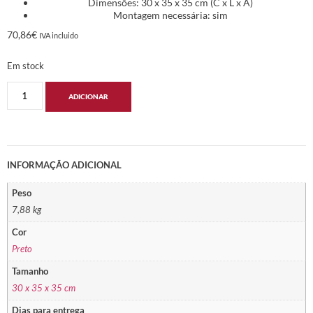
Dimensões: 30 x 35 x 35 cm (C x L x A)
Montagem necessária: sim
70,86
€
IVA incluido
Em stock
ADICIONAR
INFORMAÇÃO ADICIONAL
Peso
7,88 kg
Cor
Preto
Tamanho
30 x 35 x 35 cm
Dias para entrega