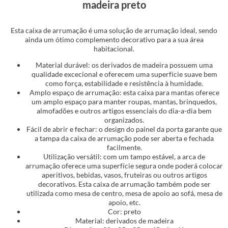
madeira preto
Esta caixa de arrumação é uma solução de arrumação ideal, sendo
ainda um ótimo complemento decorativo para a sua área
habitacional.
Material durável: os derivados de madeira possuem uma
qualidade excecional e oferecem uma superfície suave bem
como força, estabilidade e resistência à humidade.
Amplo espaço de arrumação: esta caixa para mantas oferece
um amplo espaço para manter roupas, mantas, brinquedos,
almofadões e outros artigos essenciais do dia-a-dia bem
organizados.
Fácil de abrir e fechar: o design do painel da porta garante que
a tampa da caixa de arrumação pode ser aberta e fechada
facilmente.
Utilização versátil: com um tampo estável, a arca de
arrumação oferece uma superfície segura onde poderá colocar
aperitivos, bebidas, vasos, fruteiras ou outros artigos
decorativos. Esta caixa de arrumação também pode ser
utilizada como mesa de centro, mesa de apoio ao sofá, mesa de
apoio, etc.
Cor: preto
Material: derivados de madeira