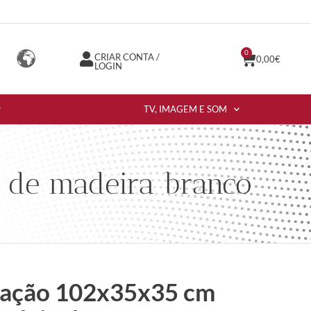
0
CRIAR CONTA /
0,00
€
LOGIN
TV, IMAGEM E SOM
 de madeira branco
mação 102x35x35 cm