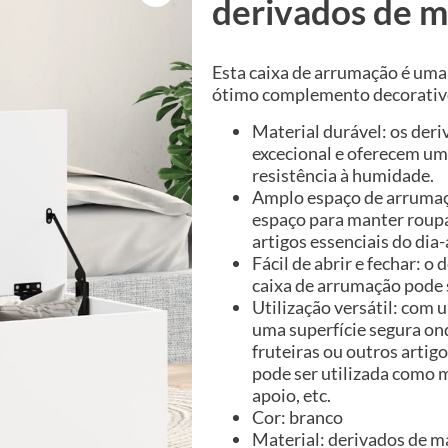
derivados de m
Esta caixa de arrumação é uma
ótimo complemento decorativo 
Material durável: os de
excecional e oferecem um
resistência à humidade.
Amplo espaço de arrumaç
espaço para manter roupa
artigos essenciais do dia
Fácil de abrir e fechar: o
caixa de arrumação pode s
Utilização versátil: com 
uma superfície segura ond
fruteiras ou outros arti
pode ser utilizada como m
apoio, etc.
Cor: branco
Material: derivados de m