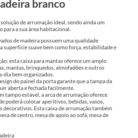
adeira branco
 solução de arrumação ideal, sendo ainda um
para a sua área habitacional.
rivados de madeira possuem uma qualidade
a superfície suave bem como força, estabilidade e
ão: esta caixa para mantas oferece um amplo
s, mantas, brinquedos, almofadões e outros
-a-dia bem organizados.
 design do painel da porta garante que a tampa da
er aberta e fechada facilmente.
um tampo estável, a arca de arrumação oferece
e poderá colocar aperitivos, bebidas, vasos,
gos decorativos. Esta caixa de arrumação também
esa de centro, mesa de apoio ao sofá, mesa de
adeira