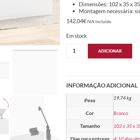
Dimensões: 102 x 35 x 35 
Montagem necessária: s
142,04
€
IVA incluido
Em stock
ADICIONAR
INFORMAÇÃO ADICIONAL
19,74 kg
Peso
Cor
Branco
Tamanho
102 x 35 x 
Dias para entrega
4-10 dias úte