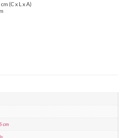
cm (C x L x A)
im
35 cm
is