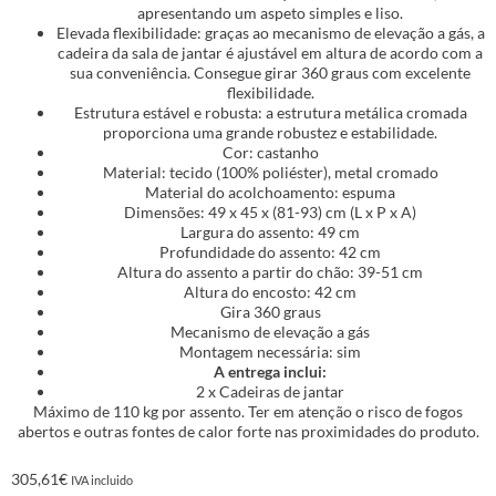
apresentando um aspeto simples e liso.
Elevada flexibilidade: graças ao mecanismo de elevação a gás, a
cadeira da sala de jantar é ajustável em altura de acordo com a
sua conveniência. Consegue girar 360 graus com excelente
flexibilidade.
Estrutura estável e robusta: a estrutura metálica cromada
proporciona uma grande robustez e estabilidade.
Cor: castanho
Material: tecido (100% poliéster), metal cromado
Material do acolchoamento: espuma
Dimensões: 49 x 45 x (81-93) cm (L x P x A)
Largura do assento: 49 cm
Profundidade do assento: 42 cm
Altura do assento a partir do chão: 39-51 cm
Altura do encosto: 42 cm
Gira 360 graus
Mecanismo de elevação a gás
Montagem necessária: sim
A entrega inclui:
2 x Cadeiras de jantar
Máximo de 110 kg por assento. Ter em atenção o risco de fogos
abertos e outras fontes de calor forte nas proximidades do produto.
305,61
€
IVA incluido