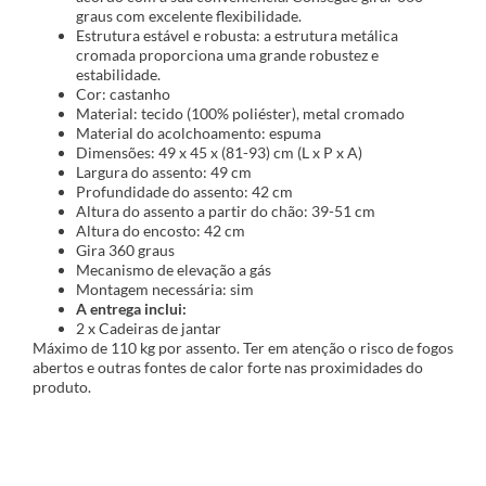
graus com excelente flexibilidade.
Estrutura estável e robusta: a estrutura metálica
cromada proporciona uma grande robustez e
estabilidade.
Cor: castanho
Material: tecido (100% poliéster), metal cromado
Material do acolchoamento: espuma
Dimensões: 49 x 45 x (81-93) cm (L x P x A)
Largura do assento: 49 cm
Profundidade do assento: 42 cm
Altura do assento a partir do chão: 39-51 cm
Altura do encosto: 42 cm
Gira 360 graus
Mecanismo de elevação a gás
Montagem necessária: sim
A entrega inclui:
2 x Cadeiras de jantar
Máximo de 110 kg por assento. Ter em atenção o risco de fogos
abertos e outras fontes de calor forte nas proximidades do
produto.