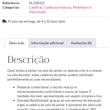
Referência:
XL338322
Categorias:
Cadeiras
,
Cadeiras e bancos
,
Mobiliário e
Decoração
Prazos de entrega: de 4 a 10 dias úteis
Descrição
Informação adicional
Avaliações (0)
Descrição
Quer esteja a jantar na sala de jantar ou apenas a ler e a relaxar
na sala de estar, estas cadeiras de jantar podem satisfazer
perfeitamente as suas necessidades.
Material confortável: o tecido maciço é
excecionalmente confortável e macio ao toque. É
também durável, apresentando um aspeto simples e liso.
Elevada flexibilidade: graças ao mecanismo de elevação
a gás, a cadeira da sala de jantar é ajustável em altura de
acordo com a sua conveniência. Consegue girar 360