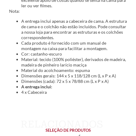
excelente apoio de costas quando se senta na cama para
ler ou ver filmes.
Nota:
A entrega inclui apenas a cabeceira de cama. A estrutura
de cama e o colchão não estão incluídos. Pode consultar
a nossa loja para encontrar as estruturas e os colchões
correspondentes.
Cada produto é fornecido com um manual de
montagem na caixa para facilitar a montagem.
Cor: castanho-escuro
Material: tecido (100% poliéster), derivados de madeira,
madeira de pinheiro larício maciça
Material do acolchoamento: espuma
Dimensões gerais: 144 x 5 x 118/128 cm (L x P x A)
Dimensões (cada): 72 x 5 x 78/88 cm (L x P x A)
A entrega inclui:
4 x Cabeceira
SELEÇÃO DE PRODUTOS