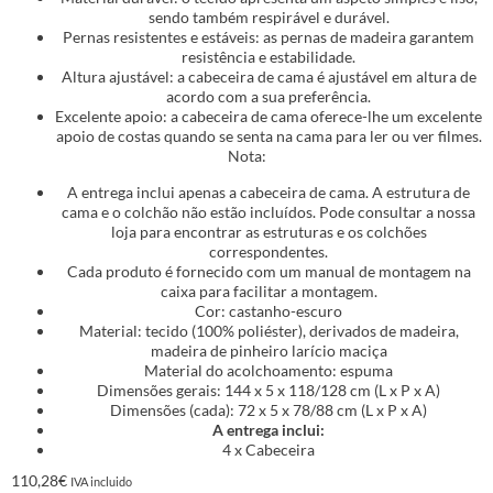
sendo também respirável e durável.
Pernas resistentes e estáveis: as pernas de madeira garantem
resistência e estabilidade.
Altura ajustável: a cabeceira de cama é ajustável em altura de
acordo com a sua preferência.
Excelente apoio: a cabeceira de cama oferece-lhe um excelente
apoio de costas quando se senta na cama para ler ou ver filmes.
Nota:
A entrega inclui apenas a cabeceira de cama. A estrutura de
cama e o colchão não estão incluídos. Pode consultar a nossa
loja para encontrar as estruturas e os colchões
correspondentes.
Cada produto é fornecido com um manual de montagem na
caixa para facilitar a montagem.
Cor: castanho-escuro
Material: tecido (100% poliéster), derivados de madeira,
madeira de pinheiro larício maciça
Material do acolchoamento: espuma
Dimensões gerais: 144 x 5 x 118/128 cm (L x P x A)
Dimensões (cada): 72 x 5 x 78/88 cm (L x P x A)
A entrega inclui:
4 x Cabeceira
110,28
€
IVA incluido