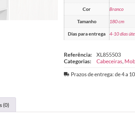
Cor
Branco
Tamanho
180 cm
Dias para entrega
4-10 dias úte
Referência:
XL855503
Categorias:
Cabeceiras
,
Mobi
Prazos de entrega: de 4 a 10
 (0)