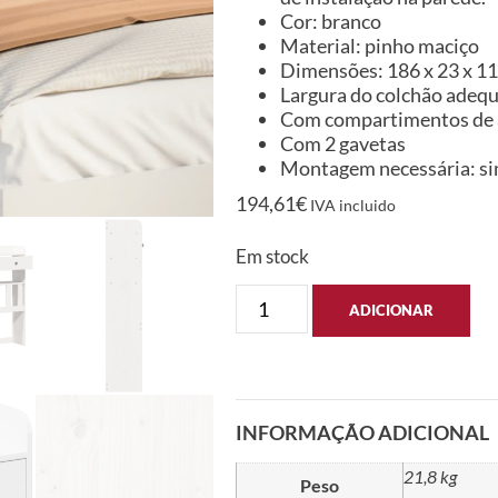
Cor: branco
Material: pinho maciço
Dimensões: 186 x 23 x 110
Largura do colchão adeq
Com compartimentos de
Com 2 gavetas
Montagem necessária: s
194,61
€
IVA incluido
Em stock
ADICIONAR
INFORMAÇÃO ADICIONAL
21,8 kg
Peso