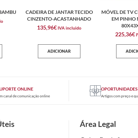
 BAMBU
CADEIRA DE JANTAR TECIDO
MÓVEL DE TV 
CINZENTO-ACASTANHADO
EM PINHO
do
80X43
135,96
€
IVA incluido
225,36
€
I
ADICIONAR
ADIC
UPORTE ONLINE
OPORTUNIDADES
m canal de comunicação online
Artigos com preço e qu
Úteis
Área Legal