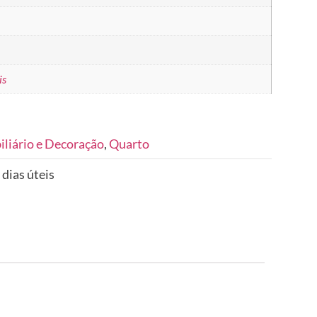
is
liário e Decoração
,
Quarto
 dias úteis