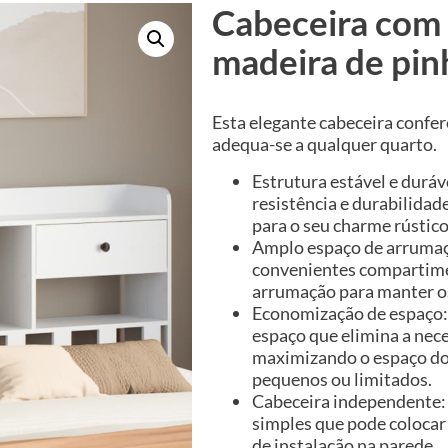
Cabeceira com
madeira de pin
Esta elegante cabeceira confer
adequa-se a qualquer quarto.
Estrutura estável e duráv
resistência e durabilidad
para o seu charme rústico
Amplo espaço de arrumaçã
convenientes compartime
arrumação para manter os 
Economização de espaço:
espaço que elimina a nec
maximizando o espaço do 
pequenos ou limitados.
Cabeceira independente: 
simples que pode colocar
de instalação na parede.