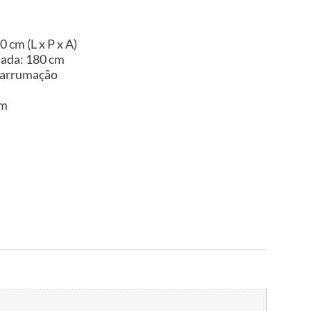
 cm (L x P x A)
uada: 180 cm
 arrumação
im