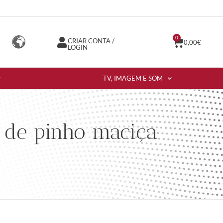
0
CRIAR CONTA /
0,00
€
LOGIN
TV, IMAGEM E SOM
 de pinho maciça