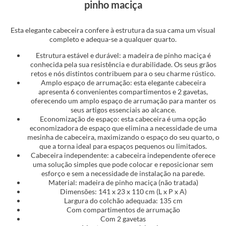
pinho maciça
Esta elegante cabeceira confere à estrutura da sua cama um visual
completo e adequa-se a qualquer quarto.
Estrutura estável e durável: a madeira de pinho maciça é
conhecida pela sua resistência e durabilidade. Os seus grãos
retos e nós distintos contribuem para o seu charme rústico.
Amplo espaço de arrumação: esta elegante cabeceira
apresenta 6 convenientes compartimentos e 2 gavetas,
oferecendo um amplo espaço de arrumação para manter os
seus artigos essenciais ao alcance.
Economização de espaço: esta cabeceira é uma opção
economizadora de espaço que elimina a necessidade de uma
mesinha de cabeceira, maximizando o espaço do seu quarto, o
que a torna ideal para espaços pequenos ou limitados.
Cabeceira independente: a cabeceira independente oferece
uma solução simples que pode colocar e reposicionar sem
esforço e sem a necessidade de instalação na parede.
Material: madeira de pinho maciça (não tratada)
Dimensões: 141 x 23 x 110 cm (L x P x A)
Largura do colchão adequada: 135 cm
Com compartimentos de arrumação
Com 2 gavetas