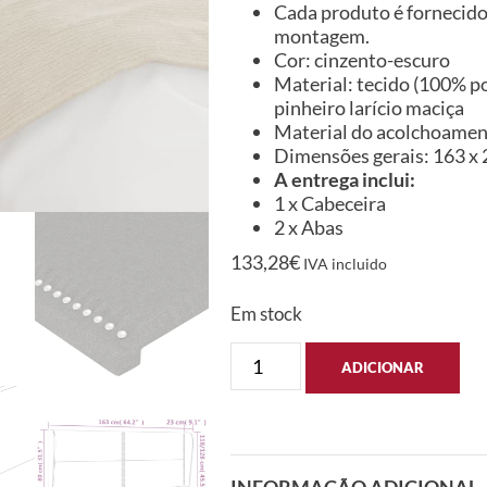
Cada produto é fornecido 
montagem.
Cor: cinzento-escuro
Material: tecido (100% po
pinheiro larício maciça
Material do acolchoame
Dimensões gerais: 163 x 2
A entrega inclui:
1 x Cabeceira
2 x Abas
133,28
€
IVA incluido
Em stock
ADICIONAR
INFORMAÇÃO ADICIONAL