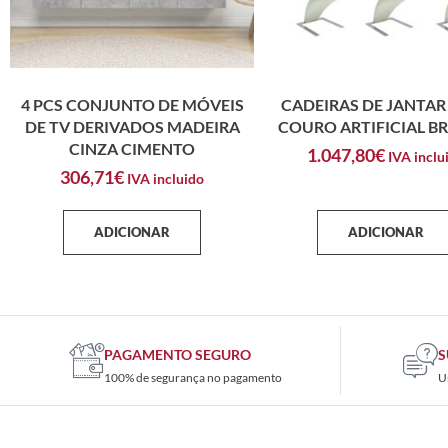
4 PCS CONJUNTO DE MÓVEIS
CADEIRAS DE JANTAR 
DE TV DERIVADOS MADEIRA
COURO ARTIFICIAL B
CINZA CIMENTO
1.047,80
€
IVA inclu
306,71
€
IVA incluido
ADICIONAR
ADICIONAR
PAGAMENTO SEGURO
S
100% de segurança no pagamento
U