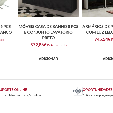
6 PCS
MÓVEIS CASA DE BANHO 8 PCS
ARMÁRIOS DE P
RANCO
E CONJUNTO LAVATÓRIO
COM LUZ LED,
PRETO
745,54
€
ido
I
572,86
€
IVA incluido
ADICIONAR
ADIC
UPORTE ONLINE
OPORTUNIDADES
m canal de comunicação online
Artigos com preço e qu