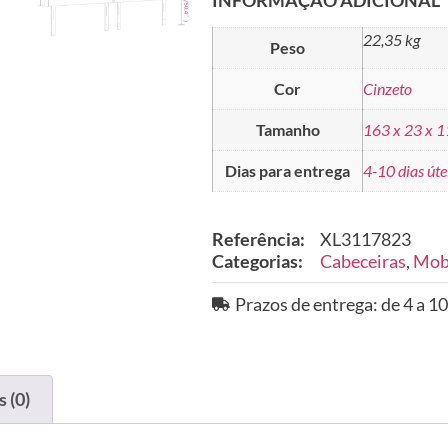
22,35 kg
Peso
Cor
Cinzeto
Tamanho
163 x 23 x 
Dias para entrega
4-10 dias úte
Referência:
XL3117823
Categorias:
Cabeceiras
,
Mobi
Prazos de entrega: de 4 a 10
 (0)