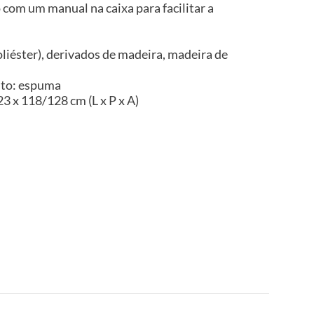
com um manual na caixa para facilitar a
liéster), derivados de madeira, madeira de
nto: espuma
3 x 118/128 cm (L x P x A)