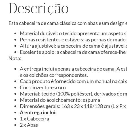
Descrição
Esta cabeceira de cama clássica com abas e um design 
Material durável: o tecido apresenta um aspeto s
Pernas resistentes e estáveis: as pernas de madei
Altura ajustável: a cabeceira de cama é ajustável
Excelente apoio: a cabeceira de cama oferece-lhe 
Nota:
A entrega inclui apenas a cabeceira de cama. A es
e os colchões correspondentes.
Cada produto é fornecido com um manual na caixa
Cor: cinzento-escuro
Material: tecido (100% poliéster), derivados de m
Material do acolchoamento: espuma
Dimensões gerais: 163 x 23 x 118/128 cm (L x P x
A entrega inclui:
1 x Cabeceira
2 x Abas