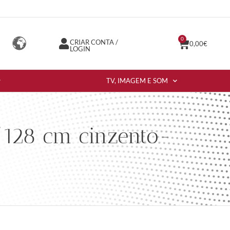
0
CRIAR CONTA /
0,00
€
LOGIN
TV, IMAGEM E SOM
/128 cm cinzento-