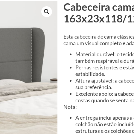
Cabeceira cama
163x23x118/12
Esta cabeceira de cama clássic
cama um visual completo e ada
Material durável: o tecid
também respirável e durá
Pernas resistentes e está
estabilidade.
Altura ajustável: a cabec
sua preferência.
Excelente apoio: a cabece
costas quando se senta na
Nota:
A entrega inclui apenas a
colchão não estão incluíd
estruturas e os colchões