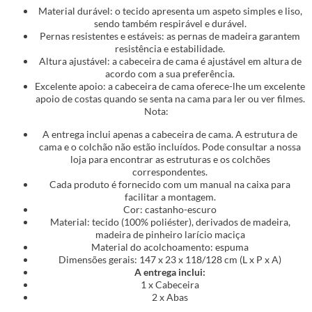
Material durável: o tecido apresenta um aspeto simples e liso,
sendo também respirável e durável.
Pernas resistentes e estáveis: as pernas de madeira garantem
resistência e estabilidade.
Altura ajustável: a cabeceira de cama é ajustável em altura de
acordo com a sua preferência.
Excelente apoio: a cabeceira de cama oferece-lhe um excelente
apoio de costas quando se senta na cama para ler ou ver filmes.
Nota:
A entrega inclui apenas a cabeceira de cama. A estrutura de
cama e o colchão não estão incluídos. Pode consultar a nossa
loja para encontrar as estruturas e os colchões
correspondentes.
Cada produto é fornecido com um manual na caixa para
facilitar a montagem.
Cor: castanho-escuro
Material: tecido (100% poliéster), derivados de madeira,
madeira de pinheiro larício maciça
Material do acolchoamento: espuma
Dimensões gerais: 147 x 23 x 118/128 cm (L x P x A)
A entrega inclui:
1 x Cabeceira
2 x Abas