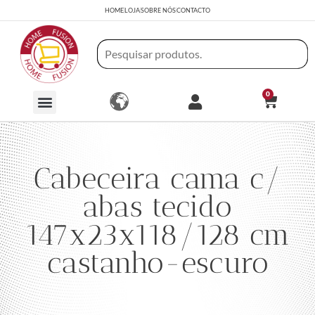
HOME
LOJA
SOBRE NÓS
CONTACTO
0
Cabeceira cama c/
abas tecido
147x23x118/128 cm
castanho-escuro