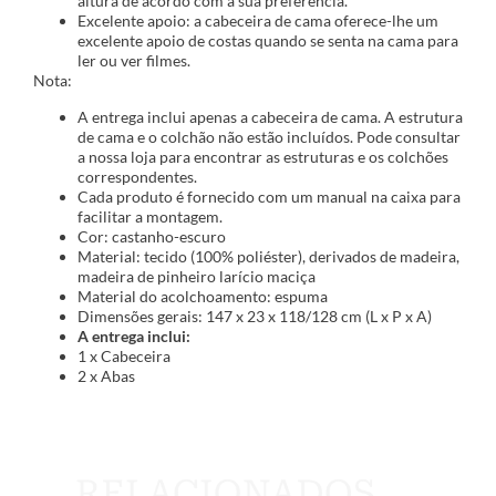
altura de acordo com a sua preferência.
Excelente apoio: a cabeceira de cama oferece-lhe um
excelente apoio de costas quando se senta na cama para
ler ou ver filmes.
Nota:
A entrega inclui apenas a cabeceira de cama. A estrutura
de cama e o colchão não estão incluídos. Pode consultar
a nossa loja para encontrar as estruturas e os colchões
correspondentes.
Cada produto é fornecido com um manual na caixa para
facilitar a montagem.
Cor: castanho-escuro
Material: tecido (100% poliéster), derivados de madeira,
madeira de pinheiro larício maciça
Material do acolchoamento: espuma
Dimensões gerais: 147 x 23 x 118/128 cm (L x P x A)
A entrega inclui:
1 x Cabeceira
2 x Abas