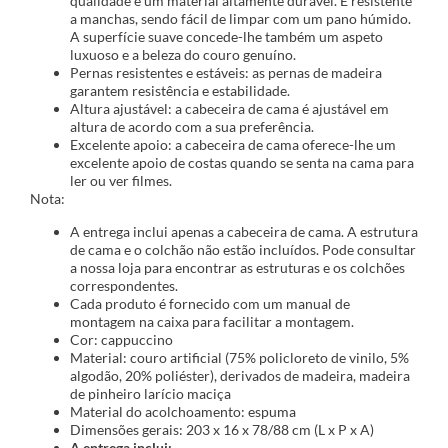
qualidade é um material altamente durável. É resistente
a manchas, sendo fácil de limpar com um pano húmido.
A superfície suave concede-lhe também um aspeto
luxuoso e a beleza do couro genuíno.
Pernas resistentes e estáveis: as pernas de madeira
garantem resistência e estabilidade.
Altura ajustável: a cabeceira de cama é ajustável em
altura de acordo com a sua preferência.
Excelente apoio: a cabeceira de cama oferece-lhe um
excelente apoio de costas quando se senta na cama para
ler ou ver filmes.
Nota:
A entrega inclui apenas a cabeceira de cama. A estrutura
de cama e o colchão não estão incluídos. Pode consultar
a nossa loja para encontrar as estruturas e os colchões
correspondentes.
Cada produto é fornecido com um manual de
montagem na caixa para facilitar a montagem.
Cor: cappuccino
Material: couro artificial (75% policloreto de vinilo, 5%
algodão, 20% poliéster), derivados de madeira, madeira
de pinheiro larício maciça
Material do acolchoamento: espuma
Dimensões gerais: 203 x 16 x 78/88 cm (L x P x A)
A entrega inclui: