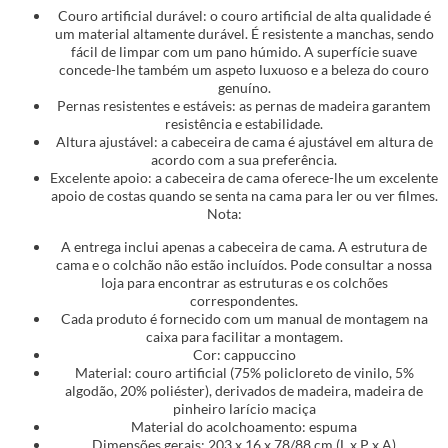
Couro artificial durável: o couro artificial de alta qualidade é
um material altamente durável. É resistente a manchas, sendo
fácil de limpar com um pano húmido. A superfície suave
concede-lhe também um aspeto luxuoso e a beleza do couro
genuíno.
Pernas resistentes e estáveis: as pernas de madeira garantem
resistência e estabilidade.
Altura ajustável: a cabeceira de cama é ajustável em altura de
acordo com a sua preferência.
Excelente apoio: a cabeceira de cama oferece-lhe um excelente
apoio de costas quando se senta na cama para ler ou ver filmes.
Nota:
A entrega inclui apenas a cabeceira de cama. A estrutura de
cama e o colchão não estão incluídos. Pode consultar a nossa
loja para encontrar as estruturas e os colchões
correspondentes.
Cada produto é fornecido com um manual de montagem na
caixa para facilitar a montagem.
Cor: cappuccino
Material: couro artificial (75% policloreto de vinilo, 5%
algodão, 20% poliéster), derivados de madeira, madeira de
pinheiro larício maciça
Material do acolchoamento: espuma
Dimensões gerais: 203 x 16 x 78/88 cm (L x P x A)