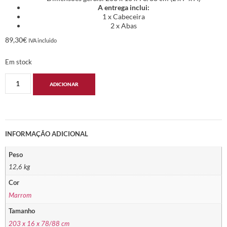
A entrega inclui:
1 x Cabeceira
2 x Abas
89,30
€
IVA incluido
Em stock
ADICIONAR
INFORMAÇÃO ADICIONAL
Peso
12,6 kg
Cor
Marrom
Tamanho
203 x 16 x 78/88 cm