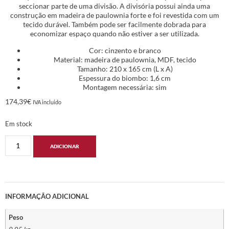
seccionar parte de uma divisão. A divisória possui ainda uma
construção em madeira de paulownia forte e foi revestida com um
tecido durável. Também pode ser facilmente dobrada para
economizar espaço quando não estiver a ser utilizada.
Cor: cinzento e branco
Material: madeira de paulownia, MDF, tecido
Tamanho: 210 x 165 cm (L x A)
Espessura do biombo: 1,6 cm
Montagem necessária: sim
174,39
€
IVA incluido
Em stock
ADICIONAR
INFORMAÇÃO ADICIONAL
Peso