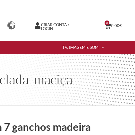
0
CRIAR CONTA /
0,00
€
LOGIN
TV, IMAGEM E SOM
iclada maciça
 7 ganchos madeira