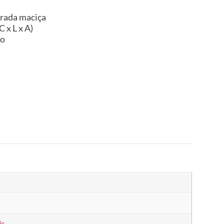
erada maciça
 x L x A)
do
is