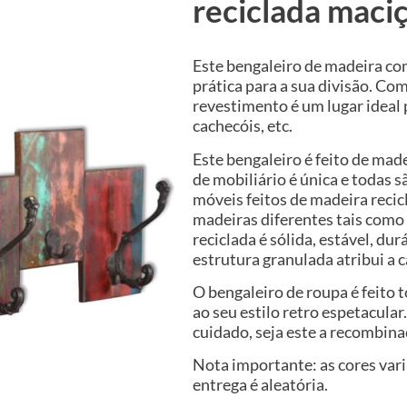
reciclada maci
Este bengaleiro de madeira co
prática para a sua divisão. Co
revestimento é um lugar ideal 
cachecóis, etc.
Este bengaleiro é feito de made
de mobiliário é única e todas 
móveis feitos de madeira recic
madeiras diferentes tais como 
reciclada é sólida, estável, dur
estrutura granulada atribui a c
O bengaleiro de roupa é feito 
ao seu estilo retro espetacula
cuidado, seja este a recombin
Nota importante: as cores var
entrega é aleatória.