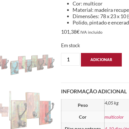
Cor: multicor
Material: madeira recup
Dimensões: 78 x 23 x 10 (C
Polido, pintado e encera
101,38
€
IVA incluido
Em stock
ADICIONAR
INFORMAÇÃO ADICIONAL
4,05 kg
Peso
Cor
multicolor
Dias para entrega
4-10 dias úte