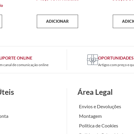
do
ADICIONAR
ADIC
UPORTE ONLINE
OPORTUNIDADES
m canal de comunicação online
Artigos com preço e qu
Úteis
Área Legal
Envios e Devoluções
onta
Montagem
Politica de Cookies