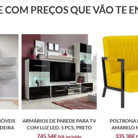
 E COM PREÇOS QUE VÃO TE 
MÓVEIS
ARMÁRIOS DE PAREDE PARA TV
POLTRONA 
DEIRA
COM LUZ LED, 5 PCS, PRETO
AMARELO 
O
745,54
€
335,38
€
IVA incluido
I