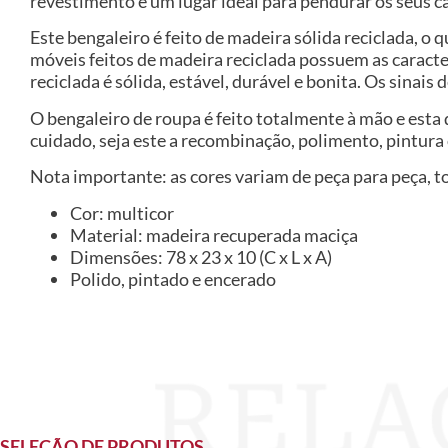
revestimento é um lugar ideal para pendurar os seus ca
Este bengaleiro é feito de madeira sólida reciclada, o 
móveis feitos de madeira reciclada possuem as caracte
reciclada é sólida, estável, durável e bonita. Os sinais 
O bengaleiro de roupa é feito totalmente à mão e esta 
cuidado, seja este a recombinação, polimento, pintur
Nota importante: as cores variam de peça para peça, t
Cor: multicor
Material: madeira recuperada maciça
Dimensões: 78 x 23 x 10 (C x L x A)
Polido, pintado e encerado
SELEÇÃO DE PRODUTOS