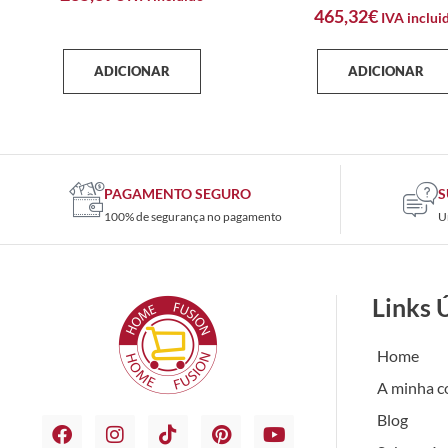
465,32
€
IVA inclui
ADICIONAR
ADICIONAR
PAGAMENTO SEGURO
S
100% de segurança no pagamento
U
Links 
Home
A minha c
Blog