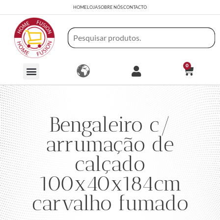
HOME
LOJA
SOBRE NÓS
CONTACTO
0
Bengaleiro c/
arrumação de
calçado
100x40x184cm
carvalho fumado