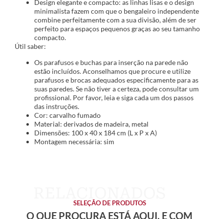
Design elegante e compacto: as linhas lisas e o design
minimalista fazem com que o bengaleiro independente
combine perfeitamente com a sua divisão, além de ser
perfeito para espaços pequenos graças ao seu tamanho
compacto.
Útil saber:
Os parafusos e buchas para inserção na parede não
estão incluídos. Aconselhamos que procure e utilize
parafusos e brocas adequados especificamente para as
suas paredes. Se não tiver a certeza, pode consultar um
profissional. Por favor, leia e siga cada um dos passos
das instruções.
Cor: carvalho fumado
Material: derivados de madeira, metal
Dimensões: 100 x 40 x 184 cm (L x P x A)
Montagem necessária: sim
SELEÇÃO DE PRODUTOS
O QUE PROCURA ESTÁ AQUI, E COM