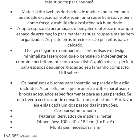
este suporte para roupas!
Material durável: os derivados de madeira possuem uma
qualidade excecional e oferecem uma superfície suave, bem
como força, estabilidade e resistência à humidade.
Amplo espaço de arrumação: o bengaleiro oferece um amplo
espaço de arrumação para manter as suas roupas e malas bem
organizadas. As prateleiras inferiores são perfeitas para o
calçado.
Design elegante e compacto: as linhas lisas e o design
minimalista fazem com que o bengaleiro independente
combine perfeitamente com a sua divisão, além de ser perfeito
para espaços pequenos graças ao seu tamanho compacto.
Útil saber:
Os parafusos e buchas para inserção na parede não estão
incluídos. Aconselhamos que procure e utilize parafusos e
brocas adequados especificamente para as suas paredes. Se
não tiver a certeza, pode consultar um profissional. Por favor,
leia e siga cada um dos passos das instruções.
Cor: carvalho fumado
Material: derivados de madeira, metal
Dimensões: 100 x 40 x 184 cm (L x P x A)
Montagem necessária: sim
163,38
€
IVA incluido