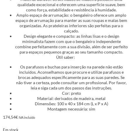
qualidade excecional e oferecem uma superfície suave, bem
como força, estabilidade e resistência à humidade.
Amplo espaço de arrumação: o bengaleiro oferece um amplo
espaço de arrumação para manter as suas roupas e malas bem
organizadas. As prateleiras inferiores são perfeitas para o
calçado.
Design elegante e compacto: as linhas lisas e o design
minimalista fazem com que o bengaleiro independente
combine perfeitamente com a sua divisão, além de ser perfeito
para espaços pequenos graças ao seu tamanho compacto.
Útil saber:
Os parafusos e buchas para inserção na parede não estão
incluídos. Aconselhamos que procure e utilize parafusos e
brocas adequados especificamente para as suas paredes. Se
não tiver a certeza, pode consultar um profissional. Por favor,
leia e siga cada um dos passos das instruções.
Cor: preto
Material: derivados de madeira, metal
Dimensões: 100 x 40 x 184 cm (L x P x A)
Montagem necessária: sim
174,54
€
IVA incluido
Em stock