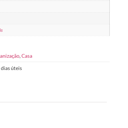
is
anização
,
Casa
 dias úteis