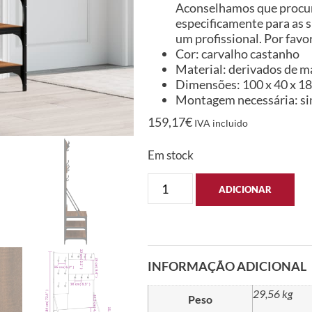
Aconselhamos que procure
especificamente para as s
um profissional. Por favor
Cor: carvalho castanho
Material: derivados de m
Dimensões: 100 x 40 x 184
Montagem necessária: s
159,17
€
IVA incluido
Em stock
ADICIONAR
INFORMAÇÃO ADICIONAL
29,56 kg
Peso