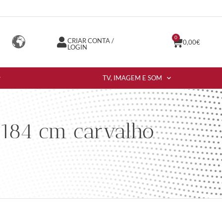
0
CRIAR CONTA /
0,00
€
LOGIN
TV, IMAGEM E SOM
x184 cm carvalho