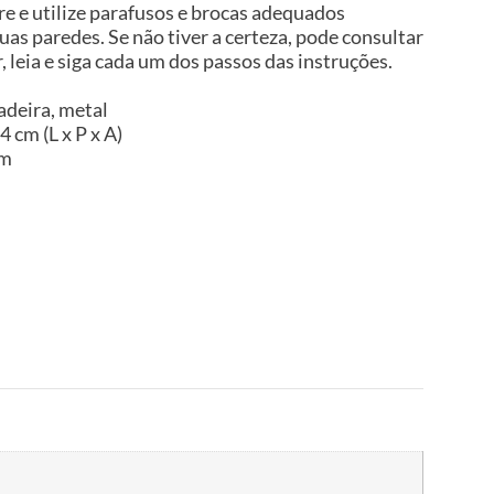
 e utilize parafusos e brocas adequados
uas paredes. Se não tiver a certeza, pode consultar
, leia e siga cada um dos passos das instruções.
adeira, metal
 cm (L x P x A)
im