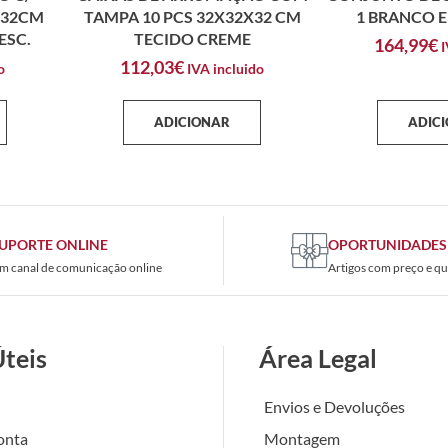
X32CM
TAMPA 10 PCS 32X32X32 CM
1 BRANCO 
ESC.
TECIDO CREME
164,99
€
I
112,03
€
o
IVA incluido
ADICIONAR
ADIC
UPORTE ONLINE
OPORTUNIDADES
m canal de comunicação online
Artigos com preço e qu
Úteis
Área Legal
Envios e Devoluções
onta
Montagem