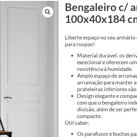
Bengaleiro c/ 
100x40x184 cm
Liberte espaço no seu armário 
para roupas!
Material durável: os de
excecional e oferecem uma
resistência à humidade.
Amplo espaço de arrumaç
arrumação para manter as
prateleiras inferiores são
Design elegante e compact
com que o bengaleiro in
divisão, além de ser per
compacto.
Útil saber:
Os parafusos e buchas par