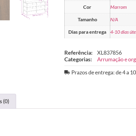
Cor
Marrom
Tamanho
N/A
Dias para entrega
4-10 dias úte
Referência:
XL837856
Categorias:
Arrumação e org
Prazos de entrega: de 4 a 10
 (0)