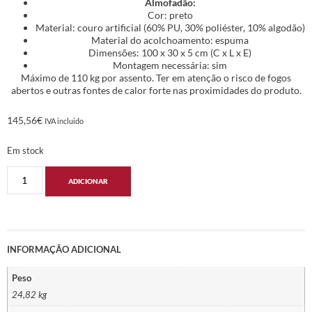
Almofadão:
Cor: preto
Material: couro artificial (60% PU, 30% poliéster, 10% algodão)
Material do acolchoamento: espuma
Dimensões: 100 x 30 x 5 cm (C x L x E)
Montagem necessária: sim
Máximo de 110 kg por assento. Ter em atenção o risco de fogos
abertos e outras fontes de calor forte nas proximidades do produto.
145,56
€
IVA incluido
Em stock
ADICIONAR
INFORMAÇÃO ADICIONAL
Peso
24,82 kg