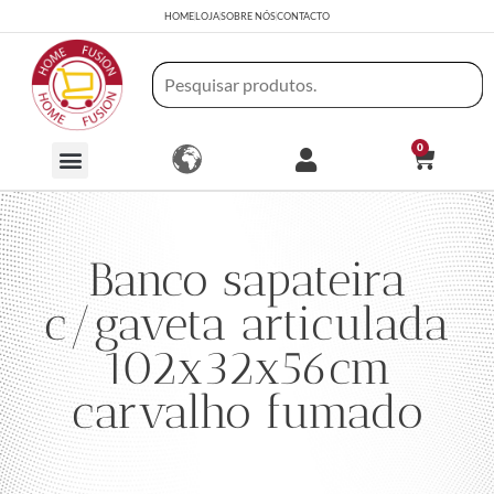
HOME
LOJA
SOBRE NÓS
CONTACTO
0
Banco sapateira
c/gaveta articulada
102x32x56cm
carvalho fumado