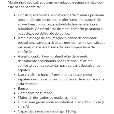
Mantenha o seu calçado bem organizado e sempre à mão com
este banco sapateira!
Construção robusta: os derivados de madeira possuem
uma qualidade excecional e oferecem uma superfície
suave, bem como força, estabilidade e resistência à
humidade. As estruturas de metal também garantem a
robustez e estabilidade do banco.
Amplo espaço de arrumação: o banco de corredor
possui uma gaveta articulada que mantém o seu calçado
invisível, oferecendo uma divisão limpa e livre de
confusão
Assento confortável: o almofadão de assento
densamente acolchoado proporciona um ótimo
conforto quando se sentar para calçar e descalçar os
sapatos.
Uso versátil: o banco é perfeito para usar como
sapateira no corredor ou como banco de arrumação na
sala de estar.
Banco:
Cor: carvalho fumado
Material: derivados de madeira, metal
Dimensões gerais (com almofadão): 102 x 32 x 56 cm (C
x L x A)
Capacidade máxima de carga: 110 kg