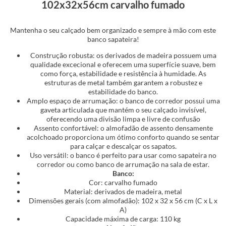
102x32x56cm carvalho fumado
Mantenha o seu calçado bem organizado e sempre à mão com este
banco sapateira!
Construção robusta: os derivados de madeira possuem uma
qualidade excecional e oferecem uma superfície suave, bem
como força, estabilidade e resistência à humidade. As
estruturas de metal também garantem a robustez e
estabilidade do banco.
Amplo espaço de arrumação: o banco de corredor possui uma
gaveta articulada que mantém o seu calçado invisível,
oferecendo uma divisão limpa e livre de confusão
Assento confortável: o almofadão de assento densamente
acolchoado proporciona um ótimo conforto quando se sentar
para calçar e descalçar os sapatos.
Uso versátil: o banco é perfeito para usar como sapateira no
corredor ou como banco de arrumação na sala de estar.
Banco:
Cor: carvalho fumado
Material: derivados de madeira, metal
Dimensões gerais (com almofadão): 102 x 32 x 56 cm (C x L x
A)
Capacidade máxima de carga: 110 kg