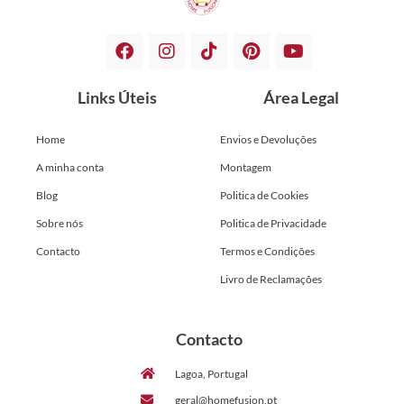
Links Úteis
Área Legal
Home
Envios e Devoluções
A minha conta
Montagem
Blog
Politica de Cookies
Sobre nós
Politica de Privacidade
Contacto
Termos e Condições
Livro de Reclamações
Contacto
Lagoa, Portugal
geral@homefusion.pt