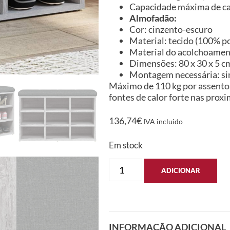
Capacidade máxima de ca
Almofadão:
Cor: cinzento-escuro
Material: tecido (100% po
Material do acolchoame
Dimensões: 80 x 30 x 5 cm 
Montagem necessária: s
Máximo de 110 kg por assento. 
fontes de calor forte nas prox
136,74
€
IVA incluido
Em stock
ADICIONAR
INFORMAÇÃO ADICIONAL