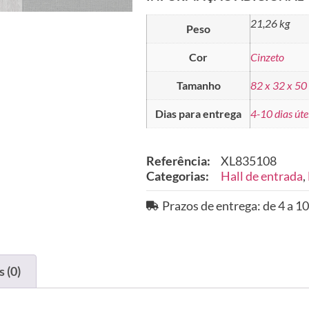
21,26 kg
Peso
Cor
Cinzeto
Tamanho
82 x 32 x 50
Dias para entrega
4-10 dias úte
Referência:
XL835108
Categorias:
Hall de entrada
,
Prazos de entrega: de 4 a 10
 (0)