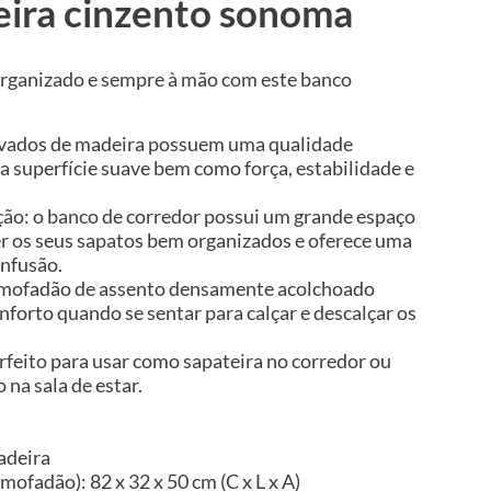
eira cinzento sonoma
rganizado e sempre à mão com este banco
rivados de madeira possuem uma qualidade
a superfície suave bem como força, estabilidade e
ão: o banco de corredor possui um grande espaço
r os seus sapatos bem organizados e oferece uma
onfusão.
almofadão de assento densamente acolchoado
forto quando se sentar para calçar e descalçar os
erfeito para usar como sapateira no corredor ou
na sala de estar.
adeira
ofadão): 82 x 32 x 50 cm (C x L x A)