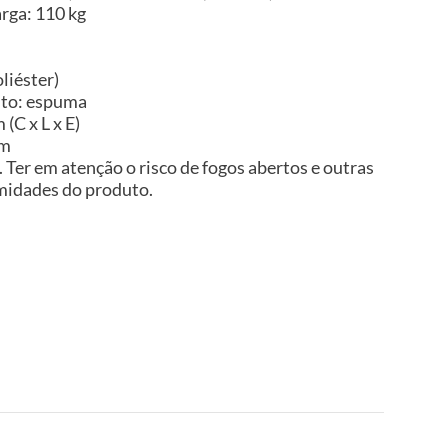
rga: 110 kg
liéster)
nto: espuma
(C x L x E)
im
Ter em atenção o risco de fogos abertos e outras
imidades do produto.