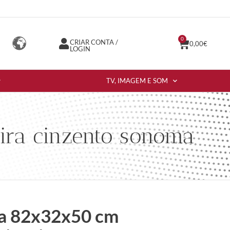
0
CRIAR CONTA /
0,00
€
LOGIN
TV, IMAGEM E SOM
ira cinzento sonoma
ra 82x32x50 cm