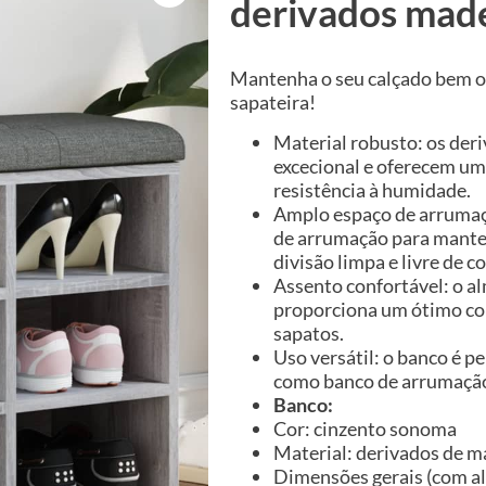
derivados mad
Mantenha o seu calçado bem o
sapateira!
Material robusto: os de
excecional e oferecem um
resistência à humidade.
Amplo espaço de arrumaç
de arrumação para mante
divisão limpa e livre de c
Assento confortável: o 
proporciona um ótimo con
sapatos.
Uso versátil: o banco é p
como banco de arrumação 
Banco:
Cor: cinzento sonoma
Material: derivados de m
Dimensões gerais (com alm