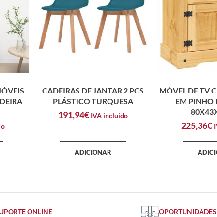
MÓVEIS
CADEIRAS DE JANTAR 2 PCS
MÓVEL DE TV 
DEIRA
PLÁSTICO TURQUESA
EM PINHO
O
80X43
191,94
€
IVA incluido
225,36
€
do
I
ADICIONAR
ADIC
UPORTE ONLINE
OPORTUNIDADES