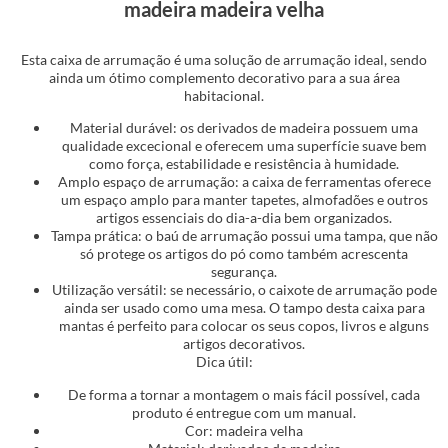
madeira madeira velha
Esta caixa de arrumação é uma solução de arrumação ideal, sendo
ainda um ótimo complemento decorativo para a sua área
habitacional.
Material durável: os derivados de madeira possuem uma
qualidade excecional e oferecem uma superfície suave bem
como força, estabilidade e resistência à humidade.
Amplo espaço de arrumação: a caixa de ferramentas oferece
um espaço amplo para manter tapetes, almofadões e outros
artigos essenciais do dia-a-dia bem organizados.
Tampa prática: o baú de arrumação possui uma tampa, que não
só protege os artigos do pó como também acrescenta
segurança.
Utilização versátil: se necessário, o caixote de arrumação pode
ainda ser usado como uma mesa. O tampo desta caixa para
mantas é perfeito para colocar os seus copos, livros e alguns
artigos decorativos.
Dica útil:
De forma a tornar a montagem o mais fácil possível, cada
produto é entregue com um manual.
Cor: madeira velha