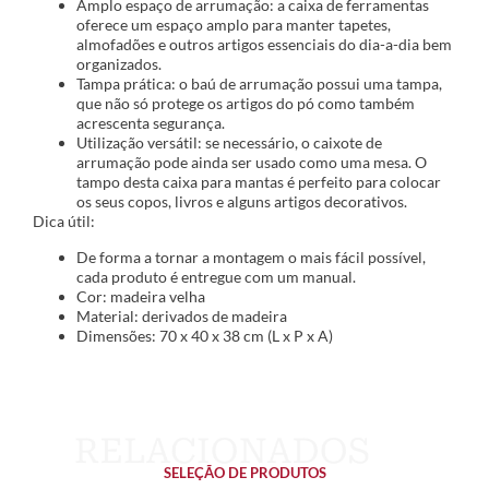
Amplo espaço de arrumação: a caixa de ferramentas
oferece um espaço amplo para manter tapetes,
almofadões e outros artigos essenciais do dia-a-dia bem
organizados.
Tampa prática: o baú de arrumação possui uma tampa,
que não só protege os artigos do pó como também
acrescenta segurança.
Utilização versátil: se necessário, o caixote de
arrumação pode ainda ser usado como uma mesa. O
tampo desta caixa para mantas é perfeito para colocar
os seus copos, livros e alguns artigos decorativos.
Dica útil:
De forma a tornar a montagem o mais fácil possível,
cada produto é entregue com um manual.
Cor: madeira velha
Material: derivados de madeira
Dimensões: 70 x 40 x 38 cm (L x P x A)
SELEÇÃO DE PRODUTOS