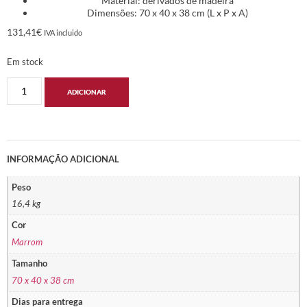
Material: derivados de madeira
Dimensões: 70 x 40 x 38 cm (L x P x A)
131,41
€
IVA incluido
Em stock
ADICIONAR
INFORMAÇÃO ADICIONAL
Peso
16,4 kg
Cor
Marrom
Tamanho
70 x 40 x 38 cm
Dias para entrega