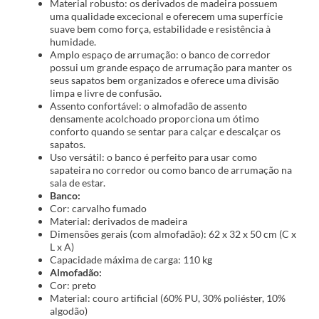
Material robusto: os derivados de madeira possuem
uma qualidade excecional e oferecem uma superfície
suave bem como força, estabilidade e resistência à
humidade.
Amplo espaço de arrumação: o banco de corredor
possui um grande espaço de arrumação para manter os
seus sapatos bem organizados e oferece uma divisão
limpa e livre de confusão.
Assento confortável: o almofadão de assento
densamente acolchoado proporciona um ótimo
conforto quando se sentar para calçar e descalçar os
sapatos.
Uso versátil: o banco é perfeito para usar como
sapateira no corredor ou como banco de arrumação na
sala de estar.
Banco:
Cor: carvalho fumado
Material: derivados de madeira
Dimensões gerais (com almofadão): 62 x 32 x 50 cm (C x
L x A)
Capacidade máxima de carga: 110 kg
Almofadão:
Cor: preto
Material: couro artificial (60% PU, 30% poliéster, 10%
algodão)