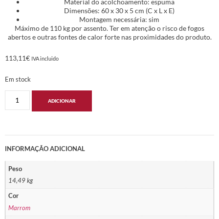
Material do acolchoamento: espuma
Dimensões: 60 x 30 x 5 cm (C x L x E)
Montagem necessária: sim
Máximo de 110 kg por assento. Ter em atenção o risco de fogos
abertos e outras fontes de calor forte nas proximidades do produto.
113,11
€
IVA incluido
Em stock
ADICIONAR
INFORMAÇÃO ADICIONAL
Peso
14,49 kg
Cor
Marrom