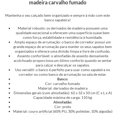
madeira carvalho fumado
Mantenha o seu calçado bem organizado e sempre à mão com este
banco sapateira!
Material robusto: os derivados de madeira possuem uma
qualidade excecional e oferecem uma superfície suave bem
como força, estabilidade e resistência à humidade.
Amplo espaço de arrumação: o banco de corredor possui um
grande espaço de arrumação para manter os seus sapatos bem
organizados e oferece uma divisão limpa e livre de confusão.
Assento confortável: o almofadão de assento densamente
acolchoado proporciona um ótimo conforto quando se sentar
para calçar e descalçar os sapatos.
Uso versátil: o banco é perfeito para usar como sapateira no
corredor ou como banco de arrumação na sala de estar.
Banco:
Cor: carvalho fumado
Material: derivados de madeira
Dimensões gerais (com almofadão): 62 x 32 x 50 cm (C x L x A)
Capacidade máxima de carga: 110 kg
Almofadão:
Cor: preto
Material: couro artificial (60% PU, 30% poliéster, 10% algodão)